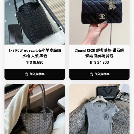
THE ROW 𝐰𝐨𝐯𝐞𝐧 𝐭𝐨𝐭𝐞小羊皮編織
Chanel CF20 經典菱格 鑽石蝴
水桶 大號 黑色
蝶結 迷你肩背包
NT$ 19,680
NT$ 24,800
加入購物車
加入購物車