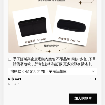
手工訂製高密度毛氈內膽包 不限品牌 四款/多色 (下單
請備著包款，所有包款都能訂做 更多資訊在描述中)
-
+
NT$ 449
NT$ 499
加入購物車