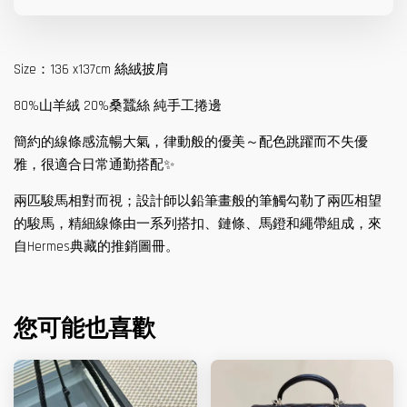
Size：136 x137cm 絲絨披肩
80%山羊絨 20%桑蠶絲 純手工捲邊
簡約的線條感流暢大氣，律動般的優美～配色跳躍而不失優
雅，很適合日常通勤搭配✨
兩匹駿馬相對而視；設計師以鉛筆畫般的筆觸勾勒了兩匹相望
的駿馬，精細線條由一系列搭扣、鏈條、馬鐙和繩帶組成，來
自Hermes典藏的推銷圖冊。
您可能也喜歡