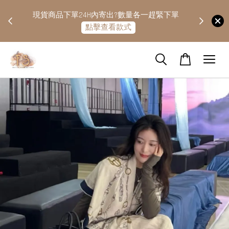
快隔天
現貨商品下單24H內寄出?數量各一趕緊下單
點擊查看款式