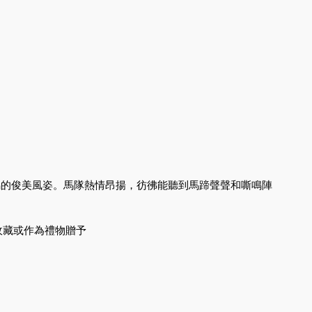
出駿馬的俊美風姿。馬隊熱情昂揚，彷彿能聽到馬蹄聲聲和嘶鳴陣
收藏或作為禮物贈予