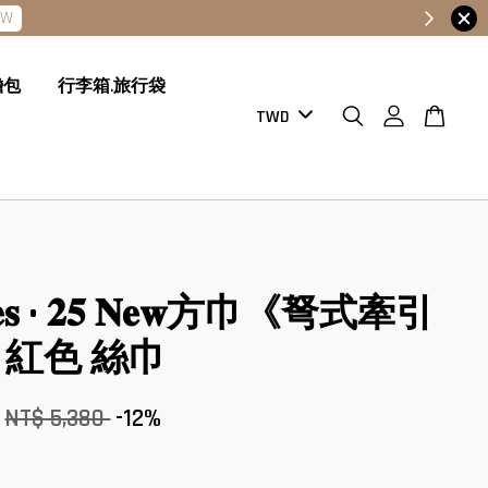
膽包
行李箱.旅行袋
𝐦𝐞𝐬 • 𝟐𝟓 𝐍𝐞𝐰方巾《弩式牽引
紅色 絲巾
NT$ 5,380
-12%