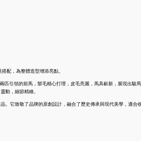
活搭配，為整體造型增添亮點。
匹飛馳的駿馬和兩匹引領的前馬，鬃毛精心打理，皮毛亮麗，馬具嶄新，展現
尚靈動，細節精緻。
術品。它致敬了品牌的原創設計，融合了歷史傳承與現代美學，適合