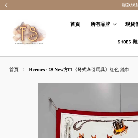
首頁
所有品牌
現貨
SHOES 
›
首頁
𝐇𝐞𝐫𝐦𝐞𝐬 • 𝟐𝟓 𝐍𝐞𝐰方巾《弩式牽引馬具》紅色 絲巾