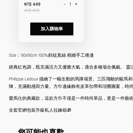
-
+
NT$ 449
NT$ 499
加入購物車
Size：90x90cm 100%斜紋真絲 精緻手工捲邊
經典紅色調，既充滿活力又優雅大氣，適合多種場合佩戴。 靈
Philippe Ledoux 描繪了一幅生動的馬隊場景。三
陣，充滿動感與力量。方巾邊緣飾有皮革扣帶和項圈圖案，時
愛馬仕的典藏款，這款方巾不僅是一件時尚單品，更是一件藝
全套官網包裝升級私人拉鍊箱🎁
您可能也喜歡