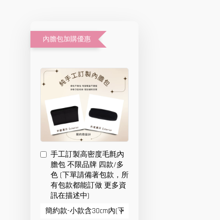
內膽包加購優惠
手工訂製高密度毛氈內
膽包 不限品牌 四款/多
色 (下單請備著包款，所
有包款都能訂做 更多資
訊在描述中)