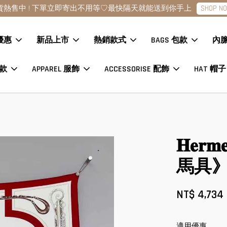
點擊查看款式
現貨商品下單24H內寄出?數量各一趕緊下單
優惠
新品上市
熱銷款式
BAGS 包款
內
鞋款
APPAREL 服飾
ACCESSORISE 配飾
HAT 帽子
𝐇𝐞𝐫
馬具》
NT$ 4,734
適用優惠