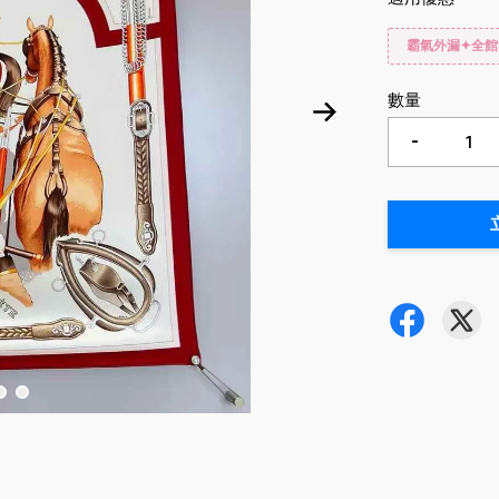
霸氣外漏✦全館
數量
-