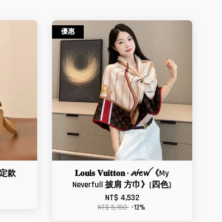
優惠
年限定款
𝐋𝐨𝐮𝐢𝐬 𝐕𝐮𝐢𝐭𝐭𝐨𝐧 • ꫛꫀꪝ《My
Neverfull 披肩 方巾》(四色)
NT$ 4,532
NT$ 5,150
-12%