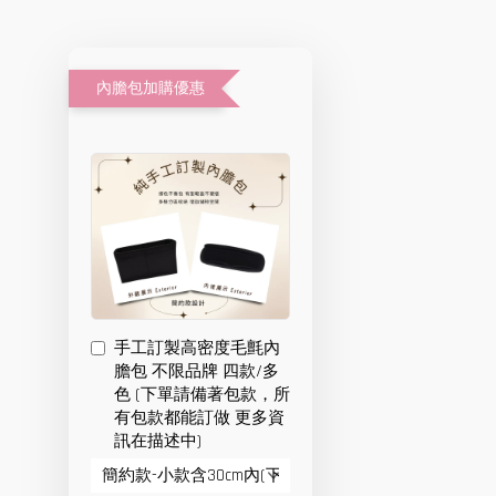
內膽包加購優惠
手工訂製高密度毛氈內
膽包 不限品牌 四款/多
色 (下單請備著包款，所
有包款都能訂做 更多資
訊在描述中)