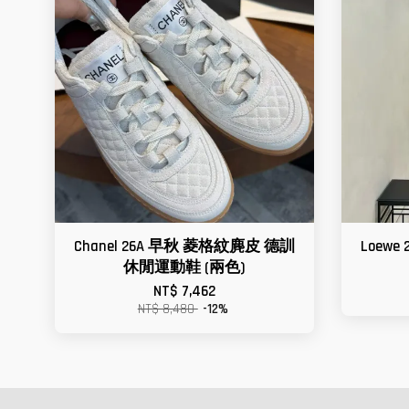
Chanel 26A 早秋 菱格紋麂皮 德訓
Loew
休閒運動鞋 (兩色)
NT$ 7,462
NT$ 8,480
-12%