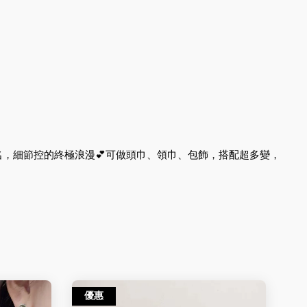
簽名，細節控的終極浪漫💕可做頭巾、領巾、包飾，搭配超多變，
優惠