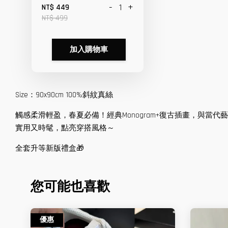
-
+
NT$ 449
NT$ 499
加入購物車
Size：90x90cm 100%斜紋真絲
觸感柔滑輕盈，春夏必備！經典Monogram+復古插畫，與當
實用又時髦，點亮穿搭風格～
全套升等新版禮盒🎁
您可能也喜歡
優惠