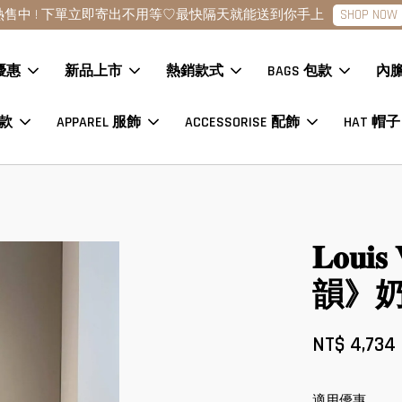
點擊查看款式
現貨商品下單24H內寄出?數量各一趕緊下單
優惠
新品上市
熱銷款式
BAGS 包款
內
鞋款
APPAREL 服飾
ACCESSORISE 配飾
HAT 帽子
巾
𝐋𝐨𝐮
韻》奶
NT$ 4,734
適用優惠