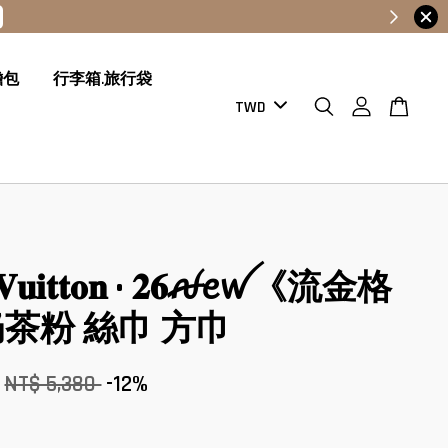
膽包
行李箱.旅行袋
𝐬 𝐕𝐮𝐢𝐭𝐭𝐨𝐧 • 𝟐𝟔ꫛꫀꪝ《流金格
茶粉 絲巾 方巾
NT$ 5,380
-12%