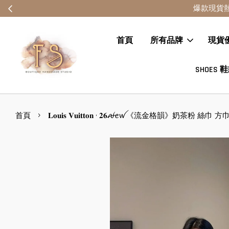
首頁
所有品牌
現貨
SHOES 
›
首頁
𝐋𝐨𝐮𝐢𝐬 𝐕𝐮𝐢𝐭𝐭𝐨𝐧 • 𝟐𝟔ꫛꫀꪝ《流金格韻》奶茶粉 絲巾 方