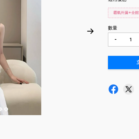
霸氣外漏✦全館
數量
-