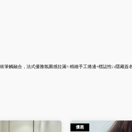
代藝術筆觸融合，法式優雅氛圍感拉滿✨精緻手工捲邊+標誌性Lv隱藏
優惠