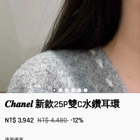
𝑪𝒉𝒂𝒏𝒆𝒍 新款25P雙C水鑽耳環
NT$ 3,942
NT$ 4,480
-12%
適用優惠