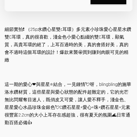
細節實拍❗️ （25p水鑽心星雙c耳環）多元素小珍珠愛心星星水鑽
雙C耳環，真的很喜歡，淺金色小愛心點綴的雙C耳環，顯氣
質，高貴耳環的絕了，上耳百過時的美，真的會搭好美，真的
會不過時這個耳環的設計！爆款來襲🤩買到賺到肉眼可見的精
緻
這一期的愛心❤與星星⭐️結合，一見鍾情💘呀，blingbling的施華
洛水鑽材質，這些星星與愛心狀態的配件超難定的，它的光芒
無比閃耀奪目迷人，既俏皮又可愛，讓人愛不釋手，淺金色、
星星愛心水晶珍珠金銀色💘C鑽石星星+愛心+珠+鑽石星星+元素
很豐富2.2cm的大小上耳存在感超強，很有夏天的氛圍🌊日常通
勤百搭必備👍