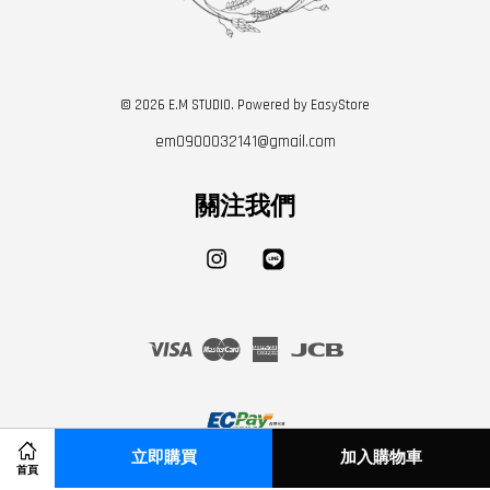
© 2026 E.M STUDIO. Powered by
EasyStore
em0900032141@gmail.com
關注我們
Instagram
Line
Visa
Master
American
JCB
Express
立即購買
加入購物車
首頁