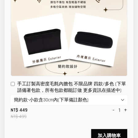
手工訂製高密度毛氈內膽包 不限品牌 四款/多色 (下單
請備著包款，所有包款都能訂做 更多資訊在描述中)
-
+
NT$ 449
NT$ 499
加入購物車