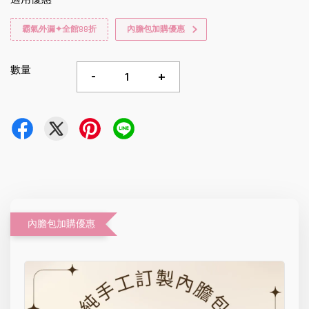
霸氣外漏✦全館88折
內膽包加購優惠
數量
-
+
內膽包加購優惠