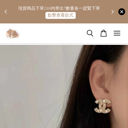
快隔天
現貨商品下單24H內寄出?數量各一趕緊下單
點擊查看款式