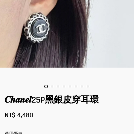
𝑪𝒉𝒂𝒏𝒆𝒍25P黑銀皮穿耳環
NT$ 4,480
適用優惠