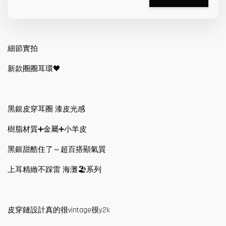
細節實拍
新款圈圈耳環🖤
黑銀皮穿耳圈 漆皮光感
樹脂材質➕金屬➕小羊皮
黑銀甜酷住了～超百搭顯氣質
上耳精緻不踩雷 海灘🏖️系列
皮穿鏈設計真的很vintage很y2k