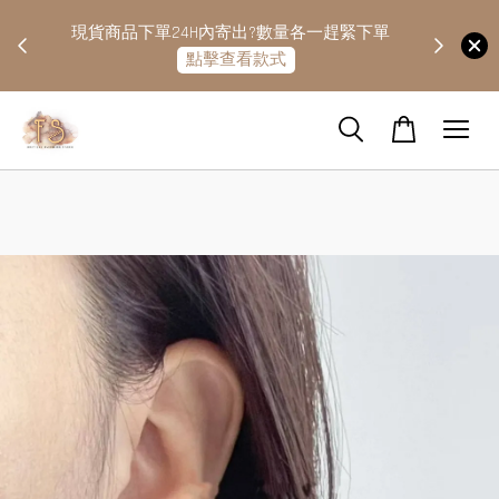
快隔天
現貨商品下單24H內寄出?數量各一趕緊下單
點擊查看款式