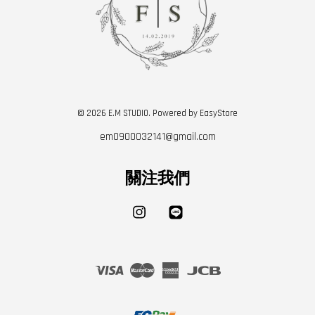
© 2026 E.M STUDIO. Powered by
EasyStore
em0900032141@gmail.com
關注我們
Instagram
Line
Visa
Master
American
JCB
Express