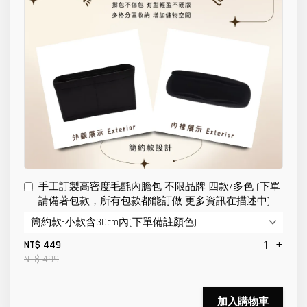
手工訂製高密度毛氈內膽包 不限品牌 四款/多色 (下單
請備著包款，所有包款都能訂做 更多資訊在描述中)
-
+
NT$ 449
NT$ 499
加入購物車