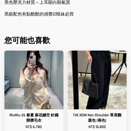
黑色壓克力材質～上耳顯白顯氣質
黑銀配色有點酷酷的感覺☑️辣妹必買
您可能也喜歡
MiuMiu 26 春夏 麻花鏤空 針織
THE ROW Nan Shoulder 單肩翻
開襟毛衣
蓋包 (兩色)
NT$ 6,780
NT$ 16,800