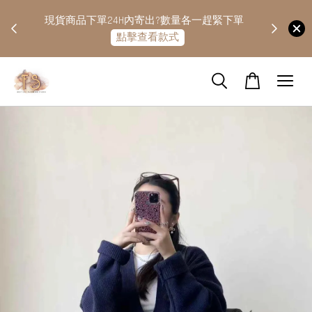
快隔天
現貨商品下單24H內寄出?數量各一趕緊下單
點擊查看款式