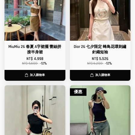
MiuMiu 26 春夏 A字裙擺 蕾絲拼
Dior 26 七夕限定 蜂鳥花環刺繡
接半身裙
針織短袖
NT$ 4,998
NT$ 5,526
NT$ 5,680
-12%
NT$ 6,280
-12%
加入購物車
加入購物車
優惠