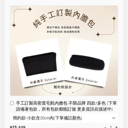
手工訂製高密度毛氈內膽包 不限品牌 四款/多色 (下單
請備著包款，所有包款都能訂做 更多資訊在描述中)
-
+
NT$ 449