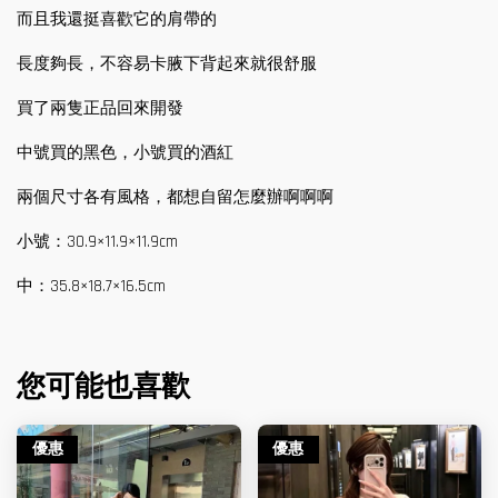
而且我還挺喜歡它的肩帶的
長度夠長，不容易卡腋下背起來就很舒服
買了兩隻正品回來開發
中號買的黑色，小號買的酒紅
兩個尺寸各有風格，都想自留怎麼辦啊啊啊
小號：30.9×11.9×11.9cm
中：35.8×18.7×16.5cm
您可能也喜歡
優惠
優惠