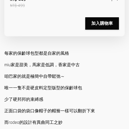
NT$ 499
加入購物車
每家的保齡球包型都是自家的風格
miu家是甜美，馬家是低調，香家是中古
咱巴家的就是極簡中自帶鬆弛～
唯一一隻不是硬皮料定型版型的保齡球包
少了硬邦邦的束縛感
正面口袋的袋口像帽子的帽簷一樣可以翻折下來
而rodeo的設計有異曲同工之妙