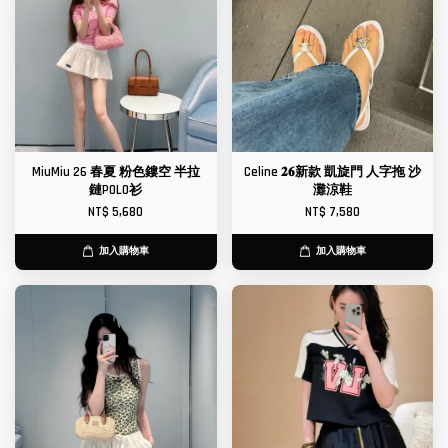
MiuMiu 26 春夏 粉色鏤空 半拉
Celine 𝟐𝟔新款 凱旋門 人字拖 沙
鏈POLO衫
灘涼鞋
NT$ 5,680
NT$ 7,580
加入購物車
加入購物車