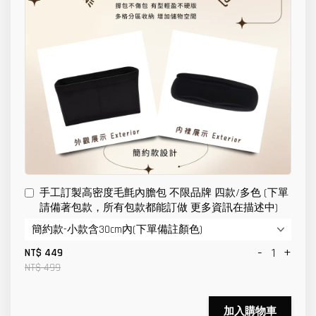
手工訂製高密度毛氈內膽包 不限品牌 四款/多色 (下單
請備著包款，所有包款都能訂做 更多資訊在描述中)
-
+
NT$ 449
NT$ 499
加入購物車