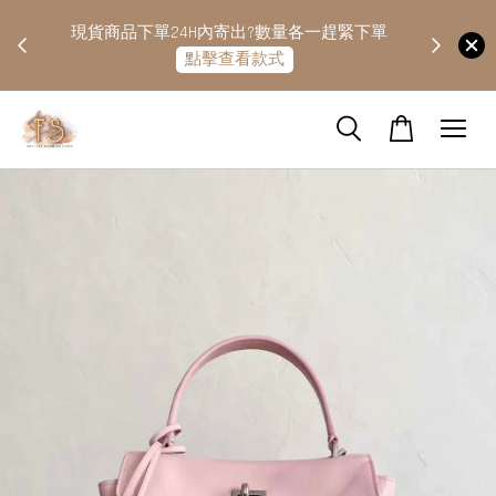
快隔天
現貨商品下單24H內寄出?數量各一趕緊下單
點擊查看款式