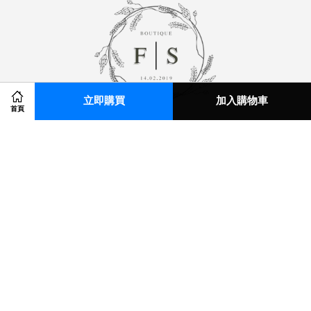
立即購買
加入購物車
首頁
© 2026 E.M STUDIO. Powered by
EasyStore
em0900032141@gmail.com
關注我們
Instagram
Line
Visa
Master
American
JCB