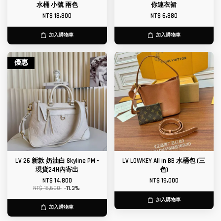
水桶 小號 兩色
你連衣裙
NT$ 18,800
NT$ 6,880
加入購物車
加入購物車
優惠
LV 26 新款 奶油白 Skyline PM -
LV LOWKEY All in BB 水桶包 (三
現貨24H內寄出
色)
NT$ 14,800
NT$ 19,000
NT$ 16,680
-11.3%
加入購物車
加入購物車