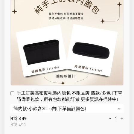
手工訂製高密度毛氈內膽包 不限品牌 四款/多色 (下單
請備著包款，所有包款都能訂做 更多資訊在描述中)
-
+
NT$ 449
NT$ 499