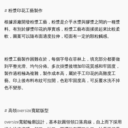
# 粉漿印花工藝製作
根據原廠開發粉漿工藝，粉漿是介乎水漿與膠漿之間的一種漿
料。有別於膠漿印花的厚實感，粉漿工藝布面揉搓起來比較柔
軟，圖案可以隨布面適度拉伸，啞面有一定的顆粒觸感。
粉漿工藝製作困難在於，每個字母在菲林上，填充部分都要做
到平整光滑、均勻分佈。多次掛漿後增加印花質感和牢固度，
製作過程極為複雜，製作成本高，屬於手工印花的高難度工
藝。印上後布料布紋可拉開，色彩牢固度高，可反覆水洗不掉
色不變形。
# 高領oversize寬鬆版型
oversize寬鬆輪廓設計，基本款圓領領口落肩線，自上而下採用