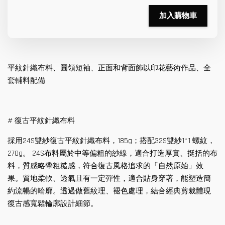
加入購物車
平紋針織布料、圓領短袖、正面和背面飾以印花藝術作品、全
套輔料配備
# 復古平紋針織布料
採用24S雙紗復古平紋針織布料，185g；搭配32S雙紗1*1 螺紋，
270g。 24S布料屬於中等偏粗的紗線，適合打造厚實、挺括的布
料，質感略帶粗糙感，符合復古風格追求的「自然原始」效
果。質地柔軟、透氣且有一定彈性，適合貼身穿著，能塑造簡
約流暢的輪廓。透過做舊紋理、褪色處理，結合經典剪裁體現
復古感寬鬆輪廓設計細節。