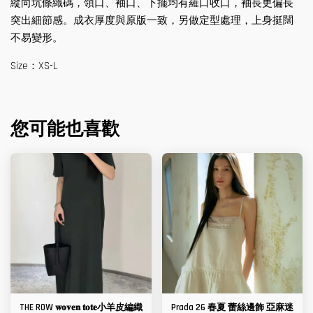
縱向坑條織碼，領口、袖口、下擺均有羅口收口，袖長更偏長
突出細節感。成衣厚度與原版一致，另做定型處理，上身挺闊
不易變形。
Size：XS-L
您可能也喜歡
THE ROW 𝐰𝐨𝐯𝐞𝐧 𝐭𝐨𝐭𝐞小羊皮編織
Prada 26 春夏 蕾絲邊飾 亞麻迷