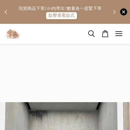
快隔天
現貨商品下單24H內寄出?數量各一趕緊下單
點擊查看款式