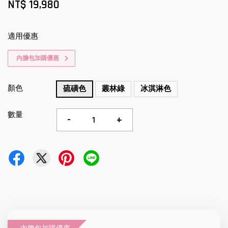
NT$ 19,980
適用優惠
內膽包加購優惠
顏色
硫磺色
叢林綠
冰淇淋色
數量
-
+