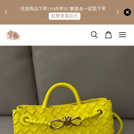
快隔天
現貨商品下單24H內寄出?數量各一趕緊下單
點擊查看款式