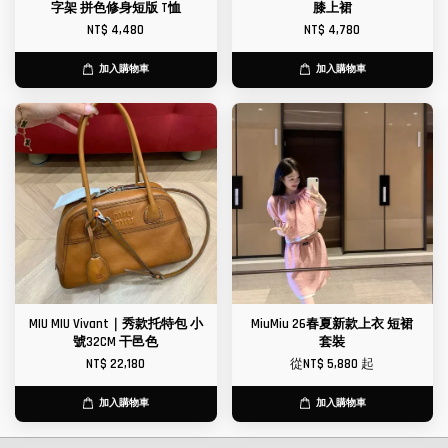
字架 拼色修身短版 T恤
膝上裙
NT$ 4,480
NT$ 4,780
加入購物車
加入購物車
MIU MIU Vivant｜秀款托特包 小
MiuMiu 26春夏新款上衣 短裙
號32CM 干邑色
套裝
NT$ 22,180
從
NT$ 5,880
起
加入購物車
加入購物車