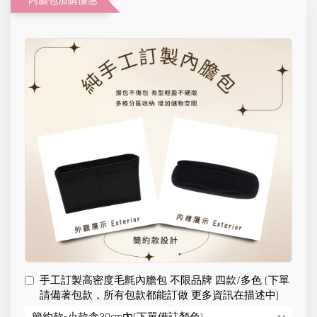
內膽包加購優惠
手工訂製高密度毛氈內膽包 不限品牌 四款/多色 (下單
請備著包款，所有包款都能訂做 更多資訊在描述中)