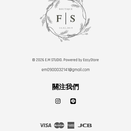
© 2026 E.M STUDIO. Powered by
EasyStore
em0900032141@gmail.com
關注我們
Instagram
Line
Visa
Master
American
JCB
Express