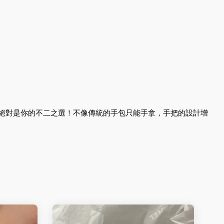
tch絕對是你的不二之選！不像傳統的手包只能手拿，手把的設計增