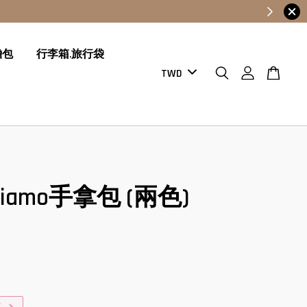
膽包
行李箱.旅行袋
ndiamo手拿包 (兩色)
0