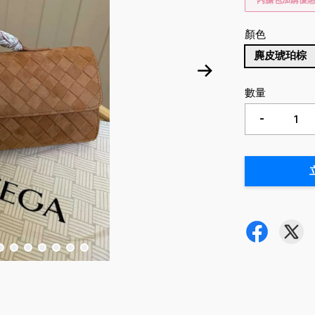
內膽包加購優
顏色
麂皮琥珀棕
數量
-