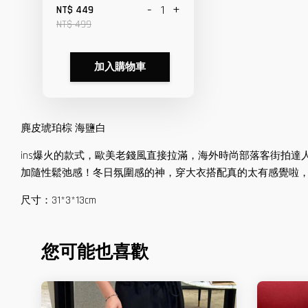
-
+
NT$ 449
NT$ 499
加入購物車
麂皮琥珀棕 海鹽白
ins爆火的款式，歐美老錢風直接拉滿，海外時尚部落客街拍達人
加隨性鬆弛感！冬日氛圍感的神，穿大衣搭配真的太有感覺啦
尺寸：31*3*13cm
您可能也喜歡