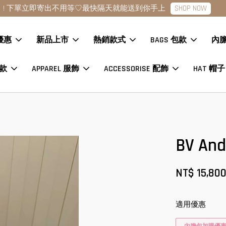
點擊查看款式
現貨商品下單24H內寄出?數量各一趕緊下單
優惠
新品上市
熱銷款式
BAGS 包款
內
鞋款
APPAREL 服飾
ACCESSORISE 配飾
HAT 帽子
BV A
NT$ 15,80
適用優惠