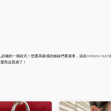
必備的一個款式！想要高級感的姊妹們看過來，這款Andiamo clu
，愛死這質感了！