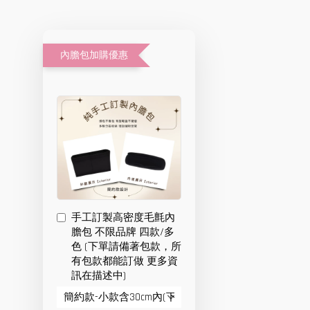
內膽包加購優惠
手工訂製高密度毛氈內
膽包 不限品牌 四款/多
色 (下單請備著包款，所
有包款都能訂做 更多資
訊在描述中)