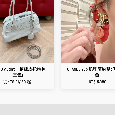
MIU vivant｜植鞣皮托特包
CHANEL 26p 肌理簡約雙c
(三色)
色)
從
NT$ 21,180
起
NT$ 6,080