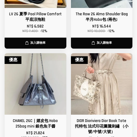
LV 26 夏季 Pool Pillow Comfort
The Row 26 Alma Shoulder Bag
平底涼拖鞋
半月Hobo包 (兩色)
NT$ 6,582
NT$ 16,544
NT$ 7,480
-12%
NT$ 18,800
-12%
加入購物車
加入購物車
優惠
優惠
CHANEL 26C｜嬉皮包 Hobo
DIOR Dioriviera Dior Book Tote
25bag mini 銀色魚子醬
托特包 法式印花圖騰刺繡 （小
號/中號/大號）
NT$ 21,824