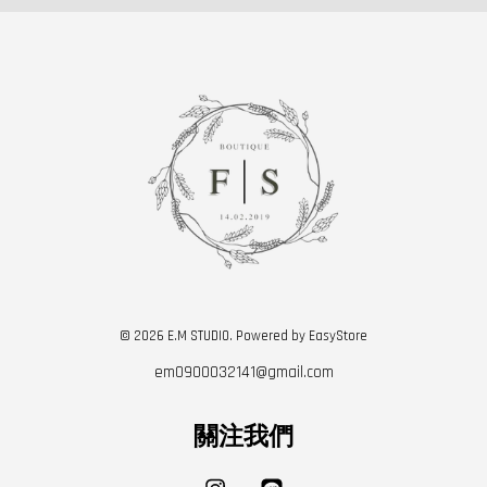
© 2026 E.M STUDIO. Powered by
EasyStore
em0900032141@gmail.com
關注我們
Instagram
Line