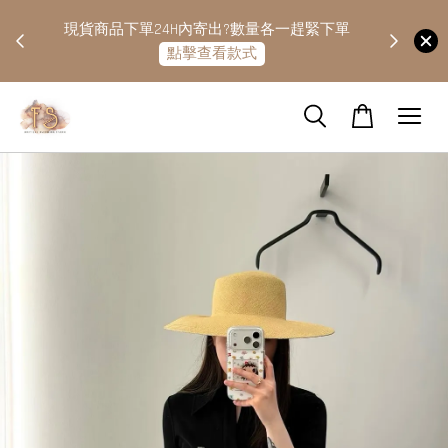
快隔天
現貨商品下單24H內寄出?數量各一趕緊下單
點擊查看款式