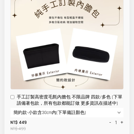
手工訂製高密度毛氈內膽包 不限品牌 四款/多色 (下單
請備著包款，所有包款都能訂做 更多資訊在描述中)
-
+
NT$ 449
NT$ 499