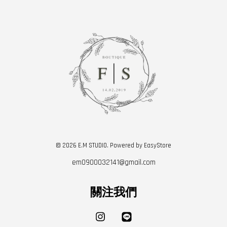
© 2026 E.M STUDIO. Powered by
EasyStore
em0900032141@gmail.com
關注我們
Instagram
Line