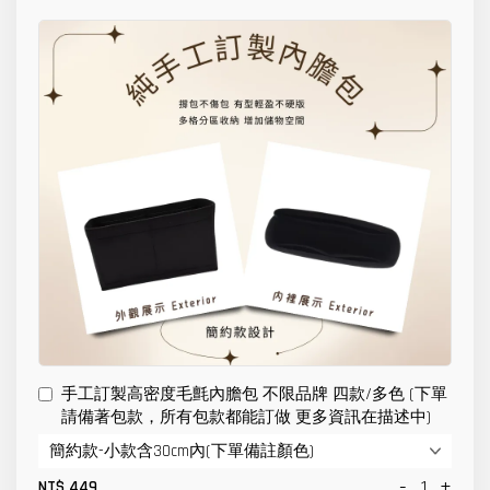
手工訂製高密度毛氈內膽包 不限品牌 四款/多色 (下單
請備著包款，所有包款都能訂做 更多資訊在描述中)
-
+
NT$ 449