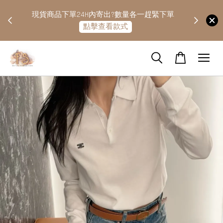
快隔天
現貨商品下單24H內寄出?數量各一趕緊下單
點擊查看款式