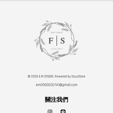
© 2026 E.M STUDIO. Powered by
EasyStore
em0900032141@gmail.com
關注我們
Instagram
Line