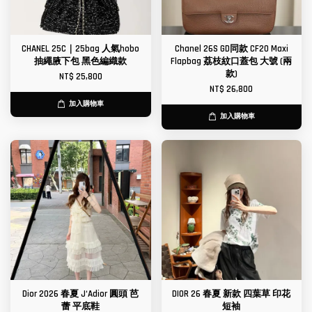
CHANEL 25C｜25bag 人氣hobo
Chanel 26S GD同款 CF20 Maxi
抽繩腋下包 黑色編織款
Flapbag 荔枝紋口蓋包 大號 (兩
款)
NT$ 25,800
NT$ 26,800
加入購物車
加入購物車
Dior 2026 春夏 J‘Adior 圓頭 芭
DIOR 26 春夏 新款 四葉草 印花
蕾 平底鞋
短袖