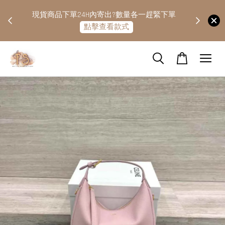
快隔天
現貨商品下單24H內寄出?數量各一趕緊下單
點擊查看款式