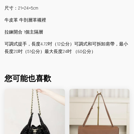
尺寸：21×24×5cm
牛皮革 牛剖層革襯裡
拉鍊開合 1個主隔層
可調式提手，長度4.72吋（12公分）可調式和可拆卸肩帶，最小
長度20吋（51公分）最大長度24吋 （60公分）
您可能也喜歡