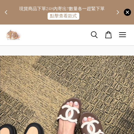
快隔天
現貨商品下單24H內寄出?數量各一趕緊下單
點擊查看款式