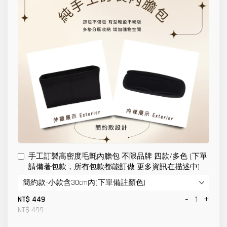
手工訂製高密度毛氈內膽包 不限品牌 四款/多色 (下單
請備著包款，所有包款都能訂做 更多資訊在描述中)
-
+
NT$ 449
NT$ 499