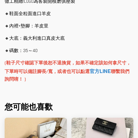
做工精緻!LOGO為客製開模磨俱壓製
🔸鞋面全粒面進口羊皮
🔸內裡+墊腳：羊皮里
🔸大底：義大利進口真皮大底
🔸碼數：35～40
(鞋子尺寸確認下單後恕不退換貨，如果不確定該如何拿尺寸，
官方LINE
下單時可以備註腳長/寬，或者也可以點選
聯繫我們
詢問唷！ )
您可能也喜歡