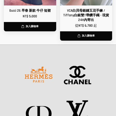
Gucci 26 早春 新款 牛仔 短裙
VCA白貝母銀鏈五花手鍊 /
Tiffany白銀雙T帶鑽手鐲 - 現貨
NT$ 5,000
24H內寄出
從
NT$ 6,780
起
加入購物車
加入購物車