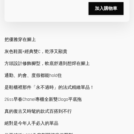
加入購物車
把優雅穿在腳上
灰色鞋面+經典雙C，乾淨又顯貴
方頭設計修飾腳型，軟底舒適到想焊在腳上
通勤、約會、度假都能hold住
是鞋櫃裡那件「永不過時」的法式精緻單品！
26ss早春ChaneI專櫃全新雙Clogo平底拖
真的復古又時髦的款式百搭到不行
絕對是今年人手必入的單品