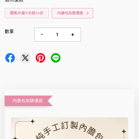
霸氣外漏✦全館88折
內膽包加購優惠
數量
-
+
內膽包加購優惠