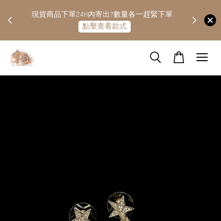
快隔天
現貨商品下單24H內寄出?數量各一趕緊下單
點擊查看款式