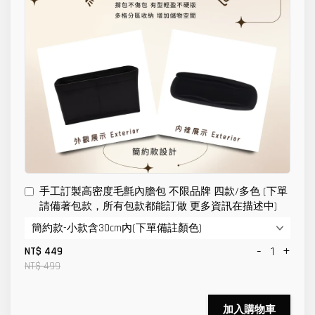
手工訂製高密度毛氈內膽包 不限品牌 四款/多色 (下單
請備著包款，所有包款都能訂做 更多資訊在描述中)
-
+
NT$ 449
NT$ 499
加入購物車