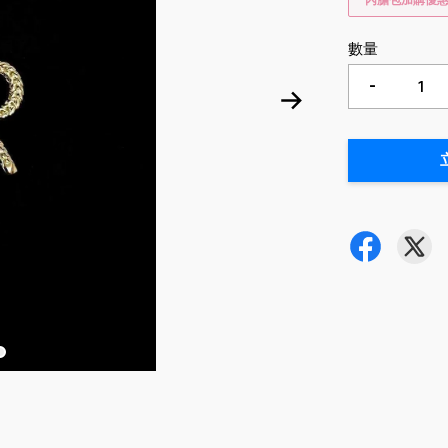
內膽包加購優
數量
-