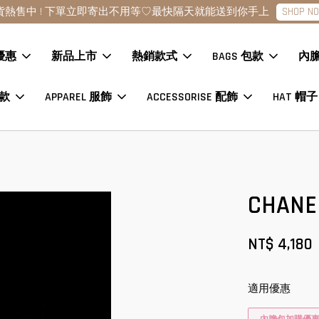
點擊查看款式
現貨商品下單24H內寄出?數量各一趕緊下單
優惠
新品上市
熱銷款式
BAGS 包款
內
鞋款
APPAREL 服飾
ACCESSORISE 配飾
HAT 帽子
CHAN
NT$ 4,180
適用優惠