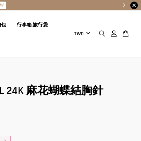
膽包
行李箱.旅行袋
EL 24K 麻花蝴蝶結胸針