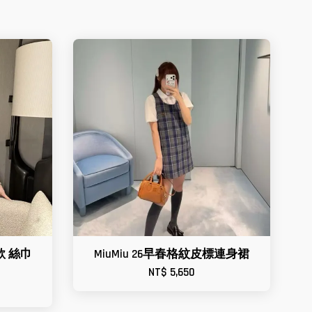
 新款 絲巾
MiuMiu 26早春格紋皮標連身裙
NT$ 5,650