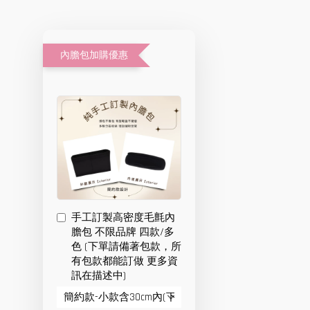
內膽包加購優惠
手工訂製高密度毛氈內
膽包 不限品牌 四款/多
色 (下單請備著包款，所
有包款都能訂做 更多資
訊在描述中)