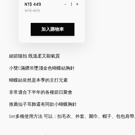
-
+
NT$ 449
NT$ 499
加入購物車
細節隨拍 既溫柔又顯氣質
小雙C滿鑽吊墜淺金色蝴蝶結胸針
蝴蝶結依然是本季的主打元素
非常適合下半年的各種節日聚會
推薦仙子耳飾還有同款小蝴蝶胸針
Get多種使用方法 可以：扣毛衣、外套、圍巾、帽子、包包肩