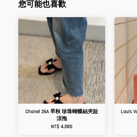
您可能也喜歡
Chanel 26A 早秋 珍珠蝴蝶結夾趾
Louis
涼拖
NT$ 4,580