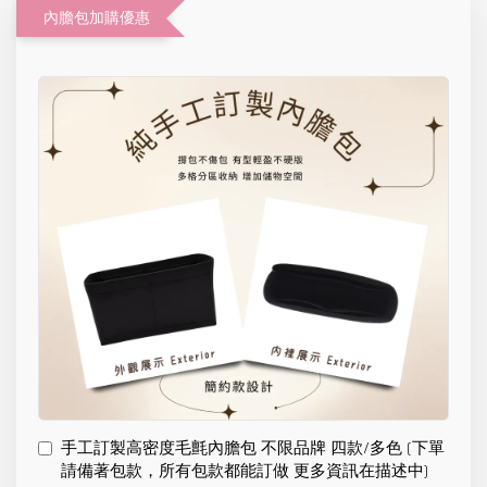
內膽包加購優惠
手工訂製高密度毛氈內膽包 不限品牌 四款/多色 (下單
請備著包款，所有包款都能訂做 更多資訊在描述中)