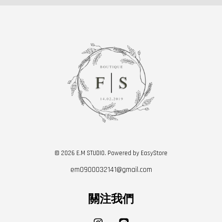
© 2026 E.M STUDIO. Powered by
EasyStore
em0900032141@gmail.com
關注我們
Instagram
Line