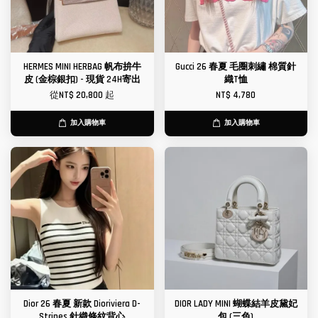
HERMES MINI HERBAG 帆布拚牛
Gucci 26 春夏 毛圈刺繡 棉質針
皮 (金棕銀扣) - 現貨 24H寄出
織T恤
從
NT$ 20,800
起
NT$ 4,780
加入購物車
加入購物車
Dior 26 春夏 新款 Dioriviera D-
DIOR LADY MINI 蝴蝶結羊皮黛妃
Stripes 針織條紋背心
包 (三色)