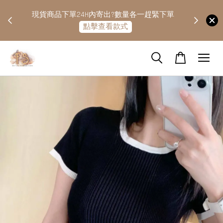
快隔天
現貨商品下單24H內寄出?數量各一趕緊下單
點擊查看款式