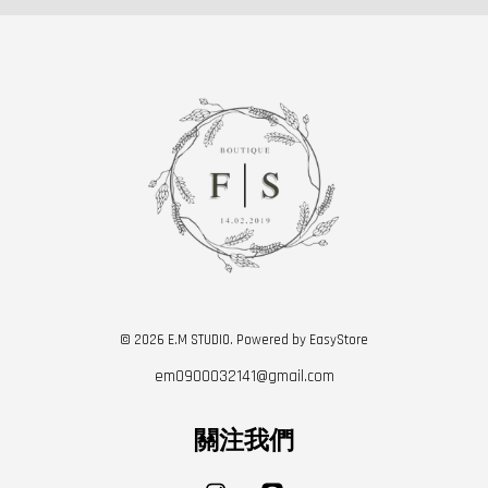
© 2026 E.M STUDIO. Powered by
EasyStore
em0900032141@gmail.com
關注我們