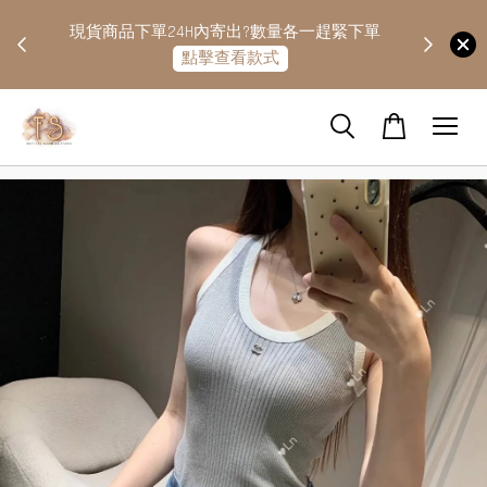
快隔天
現貨商品下單24H內寄出?數量各一趕緊下單
點擊查看款式