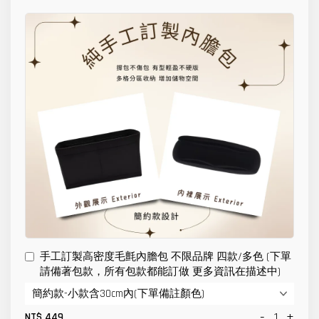
手工訂製高密度毛氈內膽包 不限品牌 四款/多色 (下單
請備著包款，所有包款都能訂做 更多資訊在描述中)
-
+
NT$ 449