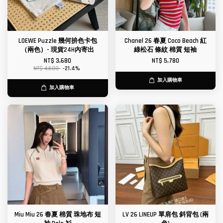
LOEWE Puzzle 幾何拚色卡包
Chanel 26 春夏 Coco Beach 紅
（兩色）- 現貨24H內寄出
綠松石 條紋 棉質 短袖
NT$ 3,680
NT$ 5,780
NT$ 4,680
-21.4%
加入購物車
加入購物車
Miu Miu 26 春夏 棉質 珠地布 短
LV 26 LINEUP 單肩包 斜背包 (兩