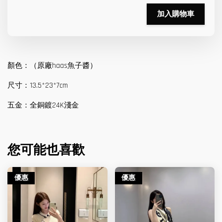
加入購物車
顏色：（原廠haas魚子醬）
尺寸：13.5*23*7cm
五金：全銅鍍24K淺金
您可能也喜歡
優惠
優惠