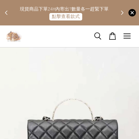
快隔天
現貨商品下單24H內寄出?數量各一趕緊下單
點擊查看款式