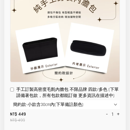
手工訂製高密度毛氈內膽包 不限品牌 四款/多色 (下單
請備著包款，所有包款都能訂做 更多資訊在描述中)
-
+
NT$ 449
NT$ 499