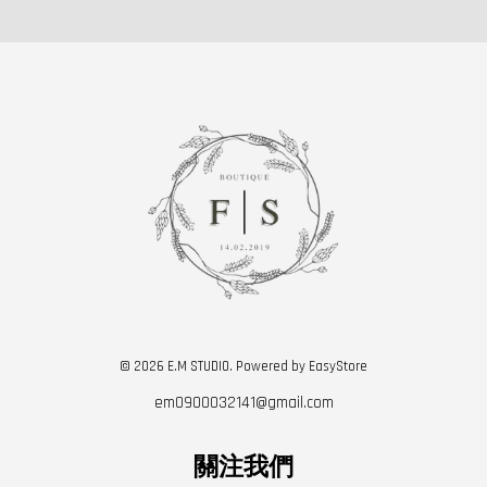
© 2026 E.M STUDIO. Powered by
EasyStore
em0900032141@gmail.com
關注我們