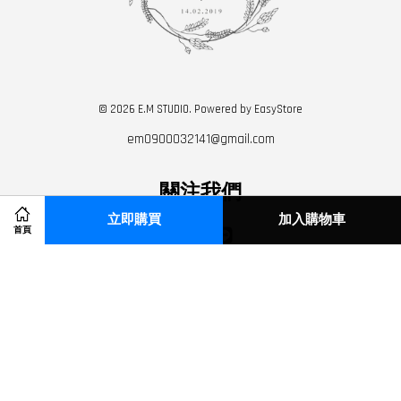
© 2026 E.M STUDIO. Powered by
EasyStore
em0900032141@gmail.com
關注我們
立即購買
加入購物車
首頁
Instagram
Line
Visa
Master
American
JCB
Express