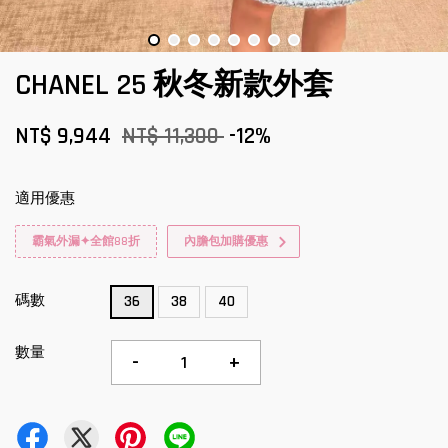
CHANEL 25 秋冬新款外套
NT$ 9,944
NT$ 11,300
-12%
適用優惠
霸氣外漏✦全館88折
內膽包加購優惠
碼數
36
38
40
數量
-
+