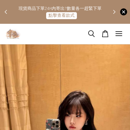
快隔天
現貨商品下單24H內寄出?數量各一趕緊下單
點擊查看款式