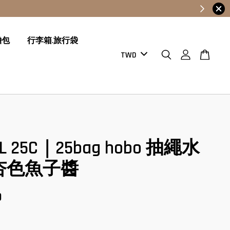
膽包
行李箱.旅行袋
L 25C｜25bag hobo 抽繩水
杏色魚子醬
0