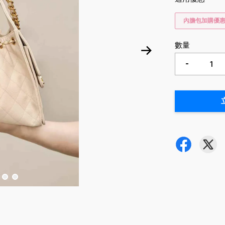
內膽包加購優
數量
-