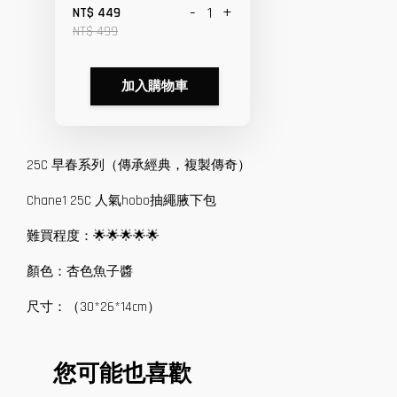
-
+
NT$ 449
NT$ 499
加入購物車
25C 早春系列（傳承經典，複製傳奇）
Chane1 25C 人氣hobo抽繩腋下包
難買程度：🌟🌟🌟🌟🌟
顏色：杏色魚子醬
尺寸：（30*26*14cm）
您可能也喜歡