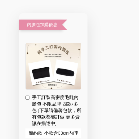
內膽包加購優惠
手工訂製高密度毛氈內
膽包 不限品牌 四款/多
色 (下單請備著包款，所
有包款都能訂做 更多資
訊在描述中)