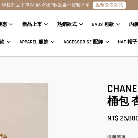
點擊查看款式
現貨商品下單24H內寄出?數量各一趕緊下單
優惠
新品上市
熱銷款式
BAGS 包款
內
鞋款
APPAREL 服飾
ACCESSORISE 配飾
HAT 帽子
CHANE
桶包 
NT$ 25,80
適用優惠