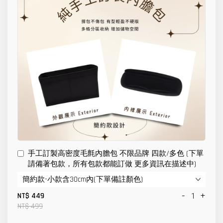
手工訂製高密度毛氈內膽包 不限品牌 四款/多色 (下單
請備著包款，所有包款都能訂做 更多資訊在描述中)
-
+
NT$ 449
NT$ 499