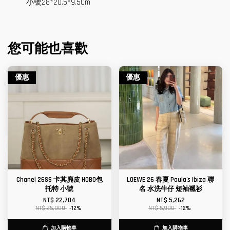
小號28*20.5*9.5Cm
您可能也喜歡
優惠
優惠
Chanel 26SS 卡其麂皮 HOBO包
LOEWE 26 春夏 Paula's Ibiza 聯
托特 小號
名 水洗牛仔 短袖襯衫
NT$ 22,704
NT$ 5,262
NT$ 25,800
-12%
NT$ 5,980
-12%
加入購物車
加入購物車