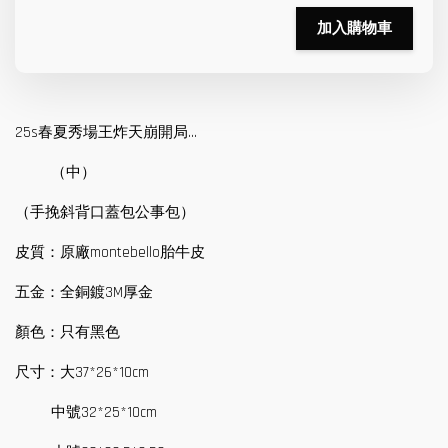
加入購物車
25s春夏秀場王炸天崩開局…
（中）
（手挽斜背口蓋包公事包）
皮質：原廠montebello胎牛皮
五金：全銅鍍3M厚金
顏色：只有黑色
尺寸：大37*26*10cm
中號32*25*10cm