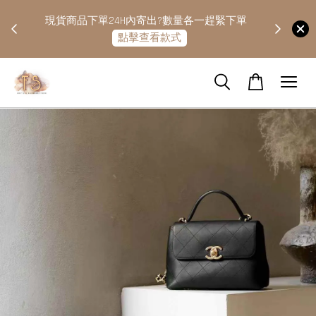
快隔天
現貨商品下單24H內寄出?數量各一趕緊下單
點擊查看款式