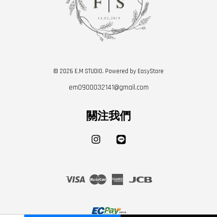
© 2026 E.M STUDIO. Powered by
EasyStore
em0900032141@gmail.com
關注我們
Instagram
Line
Visa
Master
American
JCB
Express