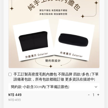
手工訂製高密度毛氈內膽包 不限品牌 四款/多色 (下單
請備著包款，所有包款都能訂做 更多資訊在描述中)
-
+
NT$ 449
NT$ 499