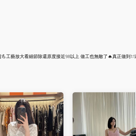
藝放大看細節除還原度接近98以上 做工也無敵了🔥真正做到1:1還原 