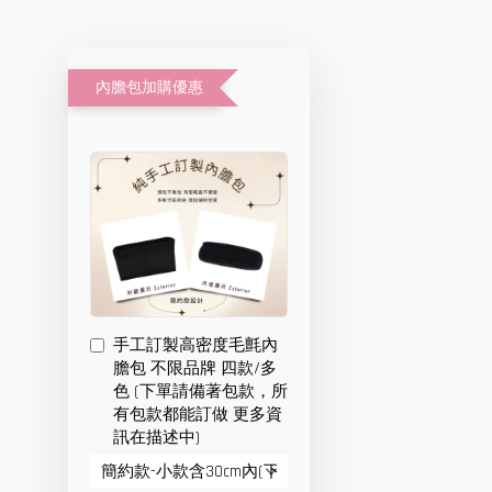
內膽包加購優惠
手工訂製高密度毛氈內
膽包 不限品牌 四款/多
色 (下單請備著包款，所
有包款都能訂做 更多資
訊在描述中)