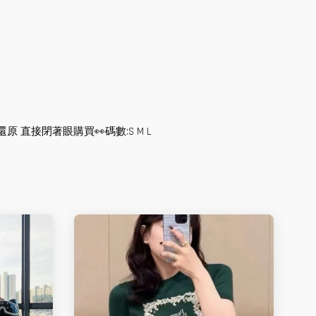
直接閉著眼購買👀碼數:S M L