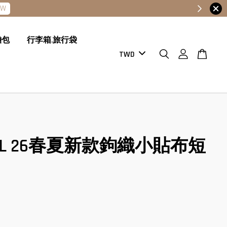
OW
膽包
行李箱.旅行袋
NEL 26春夏新款鉤織小貼布短