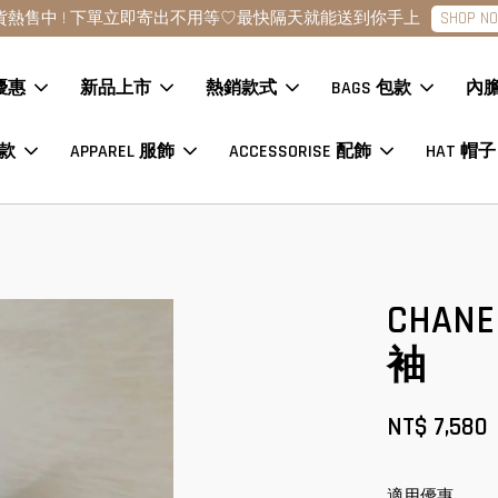
SHOP N
貨熱售中 ! 下單立即寄出不用等♡最快隔天就能送到你手上
優惠
新品上市
熱銷款式
BAGS 包款
內
鞋款
APPAREL 服飾
ACCESSORISE 配飾
HAT 帽子
CHA
袖
NT$ 7,580
適用優惠