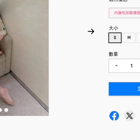
內膽包加購優
大小
S
M
數量
-