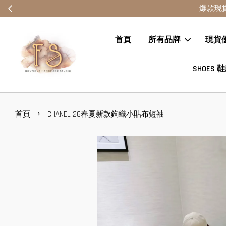
爆款現
首頁
所有品牌
現貨
SHOES 
›
首頁
CHANEL 26春夏新款鉤織小貼布短袖