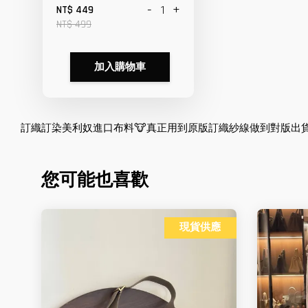
-
+
NT$ 449
NT$ 499
加入購物車
訂織訂染美利奴進口布料🐮真正用到原版訂織紗線做到對版出貨💪工
您可能也喜歡
現貨供應