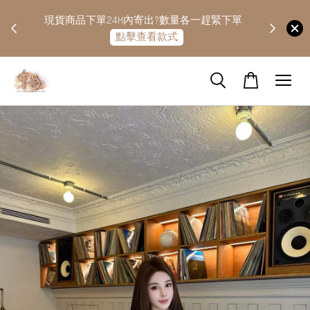
快隔天
現貨商品下單24H內寄出?數量各一趕緊下單
點擊查看款式