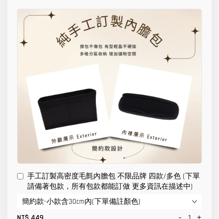
手工訂製高密度毛氈內膽包 不限品牌 四款/多色 (下單
請備著包款，所有包款都能訂做 更多資訊在描述中)
-
+
NT$ 449