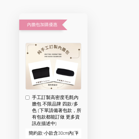
內膽包加購優惠
手工訂製高密度毛氈內
膽包 不限品牌 四款/多
色 (下單請備著包款，所
有包款都能訂做 更多資
訊在描述中)