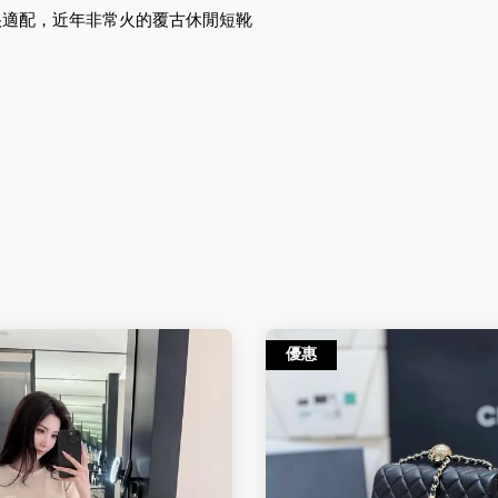
很適配，近年非常火的覆古休閒短靴
優惠