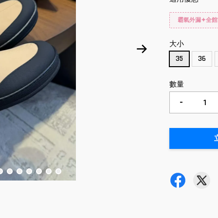
霸氣外漏✦全館
大小
35
36
數量
-