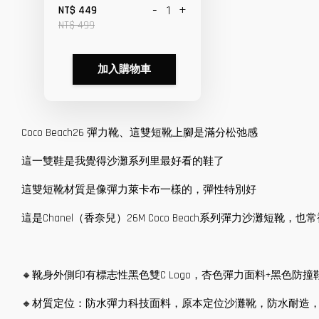
-
+
NT$ 449
NT$ 499
加入購物車
Coco Beach26 彈力靴、這雙短靴上腳是滿分松弛感
這一雙鞋是我覺得沙灘系列里最好看的鞋了
這雙短靴材質是像彈力萊卡布一樣的，彈性特別好
這是Chanel（香奈兒）26M Coco Beach系列彈力沙灘短
🔸靴身外側印有標志性黑色雙C Logo，杏色彈力面料+黑色
🔸材質定位：防水彈力科技面料，原本定位沙灘靴，防水耐造