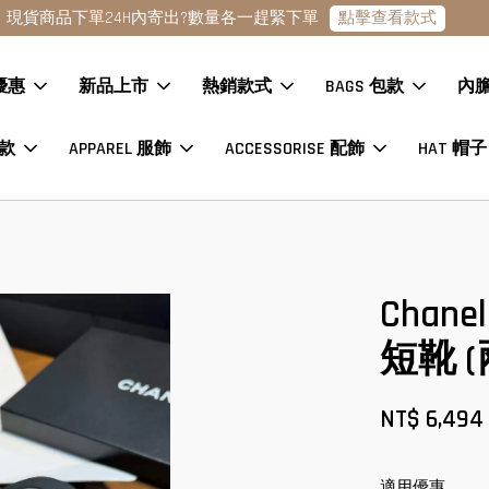
點擊查看款式
現貨商品下單24H內寄出?數量各一趕緊下單
優惠
新品上市
熱銷款式
BAGS 包款
內
鞋款
APPAREL 服飾
ACCESSORISE 配飾
HAT 帽子
Chane
短靴 (
NT$ 6,49
適用優惠