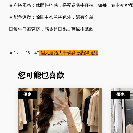
🔸穿搭風格：休閒松弛感，搭配卷邊牛仔褲、短褲、連衣裙都
🔸配色選擇：除圖中杏黑拼色外，還有全黑
日常牛仔褲穿搭，感覺是日系古著風推薦款
🔸Size：35～40
個人建議大半碼會更顯得腿細
您可能也喜歡
優惠
優惠