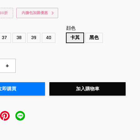
88折
內膽包加購優惠
顔色
37
38
39
40
卡其
黑色
+
立即購買
加入購物車