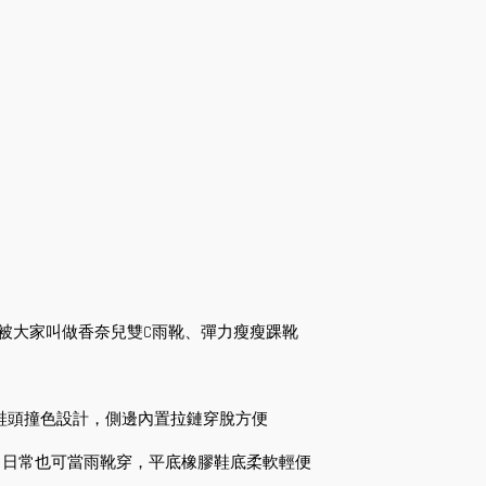
靴，也常被大家叫做香奈兒雙C雨靴、彈力瘦瘦踝靴
防撞鞋頭撞色設計，側邊內置拉鏈穿脫方便
，日常也可當雨靴穿，平底橡膠鞋底柔軟輕便