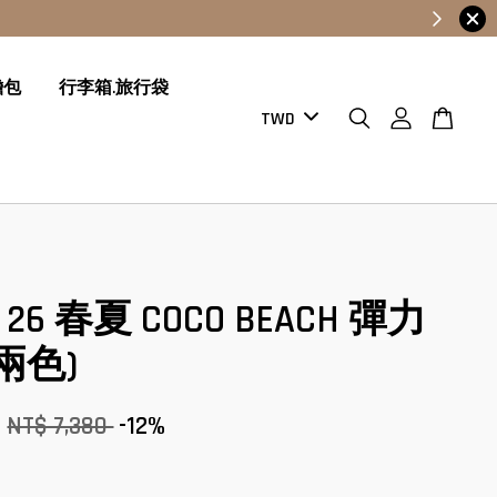
膽包
行李箱.旅行袋
l 26 春夏 COCO BEACH 彈力
兩色)
4
NT$ 7,380
-12%