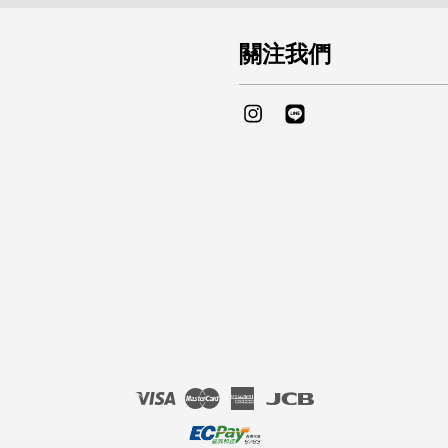
關注我們
Instagram
Line
Visa
Master
American
JCB
Express