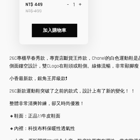
-
+
NT$ 449
NT$ 499
加入購物車
26C專櫃早春秀款，專賣店斷貨王炸款，Chanel的白色運
側面鏤空設計，雙CLogo在鞋頭或鞋側。線條流暢，非常顯腳
小香最新款，銀角王昇級款❗️
26C新款運動鞋突破了之前的款式，設計上有了新的變化！ ！
整體非常清爽幹練，卻又時尚優雅！
🔸鞋面：正品1:1牛皮鞋面
🔸內裡：科技布料保暖性透氣性