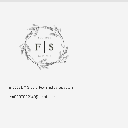
© 2026 E.M STUDIO. Powered by
EasyStore
em0900032141@gmail.com