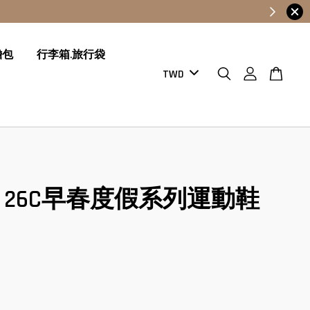
膽包
行李箱.旅行袋
nel 26C早春度假系列運動鞋