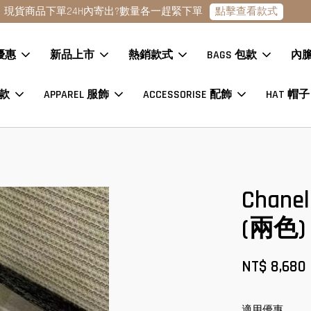
點擊查看款式
現貨商品下單24H內寄出?數量各一趕緊下單
優惠
新品上市
熱銷款式
BAGS 包款
內
鞋款
APPAREL 服飾
ACCESSORISE 配飾
HAT 帽子
Cha
(兩色)
NT$ 8,680
適用優惠