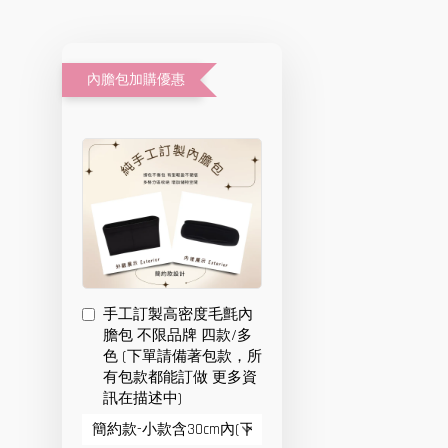
內膽包加購優惠
手工訂製高密度毛氈內
膽包 不限品牌 四款/多
色 (下單請備著包款，所
有包款都能訂做 更多資
訊在描述中)