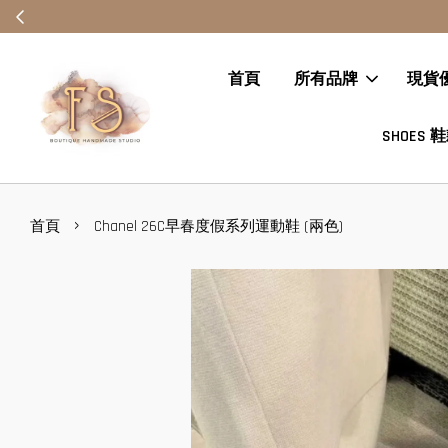
首頁
所有品牌
現貨
SHOES 
›
首頁
Chanel 26C早春度假系列運動鞋 (兩色)