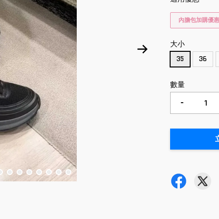
內膽包加購優
大小
35
36
數量
-