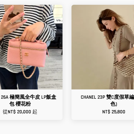
EL 26A 極簡風全牛皮 LP飯盒
CHANEL 23P 雙C度假草
包 櫻花粉
色)
從
NT$ 20,000
起
NT$ 25,800