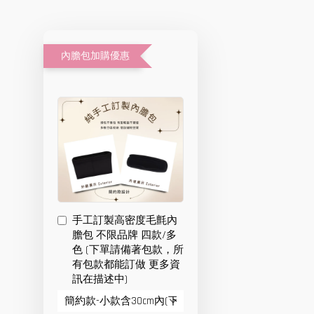
內膽包加購優惠
手工訂製高密度毛氈內
膽包 不限品牌 四款/多
色 (下單請備著包款，所
有包款都能訂做 更多資
訊在描述中)