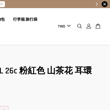
膽包
行李箱.旅行袋
EL 26c 粉紅色 山茶花 耳環