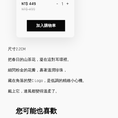
-
+
NT$ 449
NT$ 499
加入購物車
尺寸2.2CM
把春日的山茶花，凝在這對耳環裡。
細閃粉金的花瓣，裹著溫潤珍珠，
藏在角落的雙C Logo，是低調的精緻小心機。
戴上它，連風都變得溫柔了。
您可能也喜歡