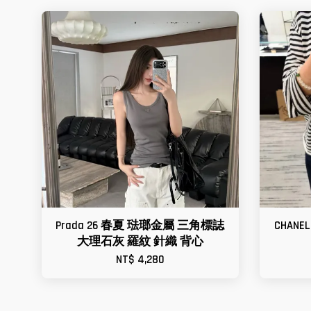
Prada 26 春夏 琺瑯金屬 三角標誌
CHAN
大理石灰 羅紋 針織 背心
NT$ 4,280