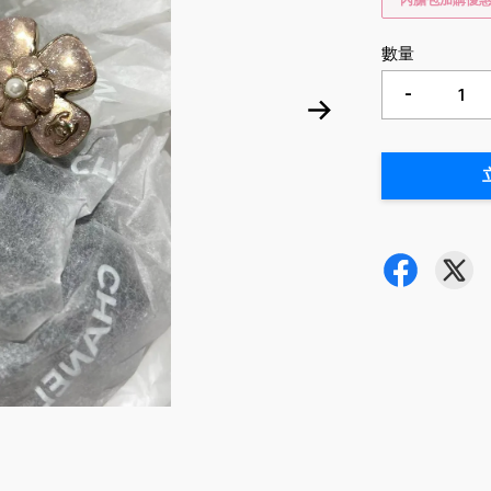
內膽包加購優
數量
-