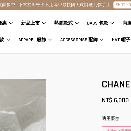
點擊查看款式
現貨商品下單24H內寄出?數量各一趕緊下單
優惠
新品上市
熱銷款式
BAGS 包款
內
鞋款
APPAREL 服飾
ACCESSORISE 配飾
HAT 帽子
CHAN
NT$ 6,080
適用優惠