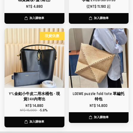
棉質圓領T恤 (兩色)
李箱 21/26/30/31/33
NT$ 4,880
從
NT$ 11,180
起
加入購物車
加入購物車
現貨供應
Y*L金釦小牛皮二用水桶包 - 現
LOEWE puzzle fold tote 草編托
貨24H內寄出
特包
NT$ 14,880
NT$ 14,800
NT$ 15,800
-5.8%
加入購物車
加入購物車