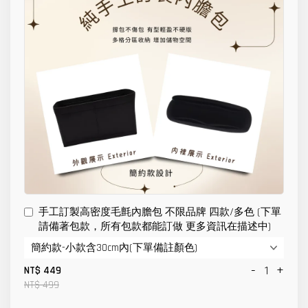
手工訂製高密度毛氈內膽包 不限品牌 四款/多色 (下單
請備著包款，所有包款都能訂做 更多資訊在描述中)
-
+
NT$ 449
NT$ 499