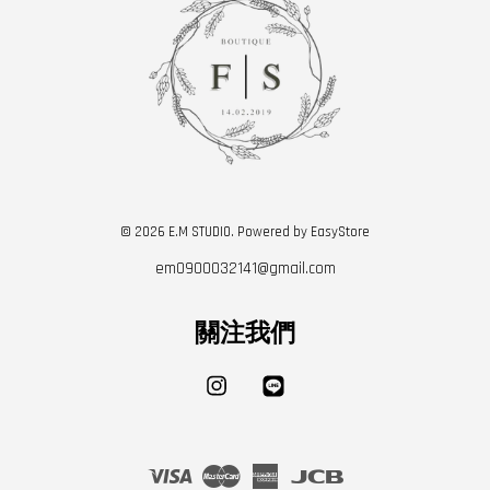
© 2026 E.M STUDIO. Powered by
EasyStore
em0900032141@gmail.com
關注我們
Instagram
Line
Visa
Master
American
JCB