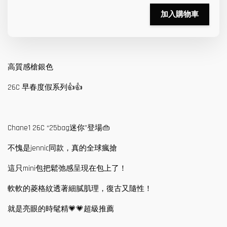
加入購物車
高質感槍銀色
26C 早春度假系列👍👍
Chane1 26C “25bag迷你”登場👜
不愧是jennic同款，真的全球瘋搶
這只mini包把鬆弛感呈現在包上了！
軟軟的菱格紋透著細膩肌理，復古又隨性！
就是亮眼的時髦精💗💗超級推薦