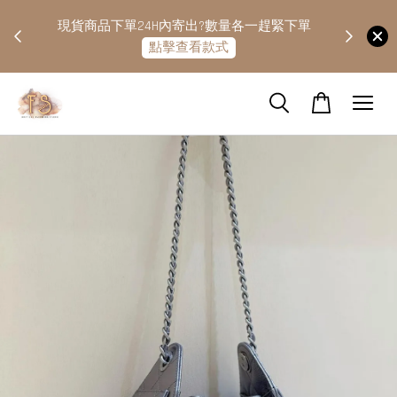
快隔天
現貨商品下單24H內寄出?數量各一趕緊下單
點擊查看款式