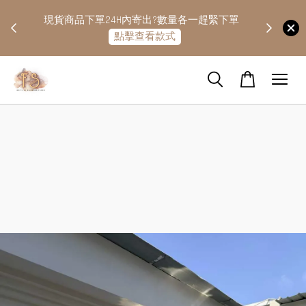
快隔天
現貨商品下單24H內寄出?數量各一趕緊下單
點擊查看款式