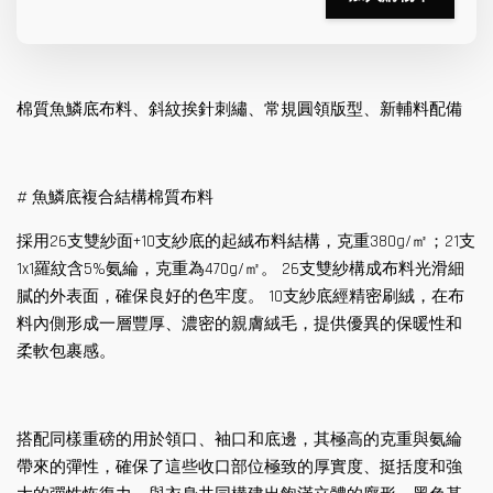
棉質魚鱗底布料、斜紋挨針刺繡、常規圓領版型、新輔料配備
# 魚鱗底複合結構棉質布料
採用26支雙紗面+10支紗底的起絨布料結構，克重380g/㎡；21支
1x1羅紋含5%氨綸，克重為470g/㎡。 26支雙紗構成布料光滑細
膩的外表面，確保良好的色牢度。 10支紗底經精密刷絨，在布
料內側形成一層豐厚、濃密的親膚絨毛，提供優異的保暖性和
柔軟包裹感。
搭配同樣重磅的用於領口、袖口和底邊，其極高的克重與氨綸
帶來的彈性，確保了這些收口部位極致的厚實度、挺括度和強