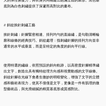
大的彈性恢復力，與衣身共同構建出飽滿立體的廓形。黑色基
底則為白色刺繡提供了深邃而高對比的畫布。
# 斜紋挨針刺繡工藝
挨針刺繡：針腳緊密相連、排列均勻的直線繡，是勾勒清晰輪
廓和線條的經典技巧。斜紋處理：指刺繡針腳的排列方向並非
通常的水平或垂直，而是呈特定的角度的斜向平行線。
使用特選的繡線，依照預設的斜向軌跡，以高密度針腳精準繡
出文字，創造出具有獨特紋理方向感和視覺動感的文字線條。
斜紋針腳在光線下會產生微妙的明暗變化，增強了文字的立體
感和藝術表現力，使其不僅僅是文字，更像是一件有肌理的微
型藝術品，與光滑細膩的棉質基底形成質感對比。