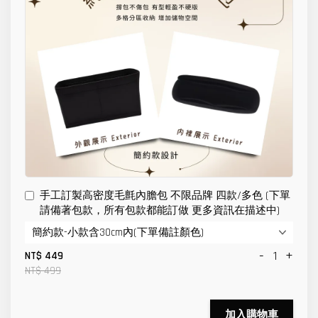
手工訂製高密度毛氈內膽包 不限品牌 四款/多色 (下單
請備著包款，所有包款都能訂做 更多資訊在描述中)
-
+
NT$ 449
NT$ 499
加入購物車