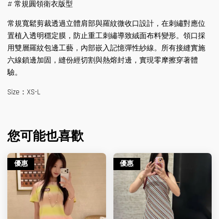
# 常規圓領衛衣版型
常規寬鬆剪裁透過立體肩部與羅紋微收口設計，在刺繡對應位
置植入透明穩定膜，防止重工刺繡導致絨面布料變形。領口採
用雙層羅紋包邊工藝，內部嵌入記憶彈性紗線。所有接縫實施
六線鎖邊加固，縫份經切割與熱熔封邊，實現零摩擦穿著體
驗。
Size：XS-L
您可能也喜歡
優惠
優惠