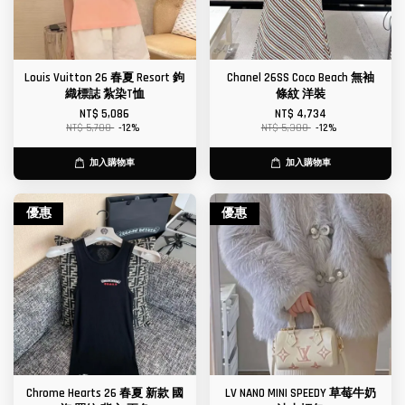
Louis Vuitton 26 春夏 Resort 鉤
Chanel 26SS Coco Beach 無袖
織標誌 紮染T恤
條紋 洋裝
NT$ 5,086
NT$ 4,734
NT$ 5,780
-12%
NT$ 5,380
-12%
加入購物車
加入購物車
優惠
優惠
Chrome Hearts 26 春夏 新款 國
LV NANO MINI SPEEDY 草莓牛奶