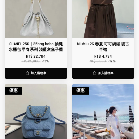
CHANEL 25C｜25bag hobo 抽繩
MiuMiu 26 春夏 可可綢緞 復古
水桶包 早春系列 淺藍灰魚子醬
半裙
NT$ 22,704
NT$ 4,734
NT$ 25,800
-12%
NT$ 5,380
-12%
加入購物車
加入購物車
優惠
優惠