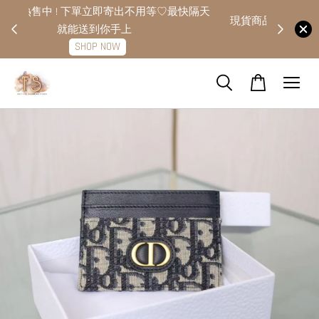
快隔天
現貨商品下單24H內寄出?數量各一趕緊下單
點擊查看款式