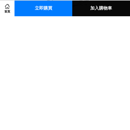
立即購買
加入購物車
首頁
© 2026 E.M STUDIO. Powered by
EasyStore
em0900032141@gmail.com
關注我們
Instagram
Line
Visa
Master
American
JCB
Express