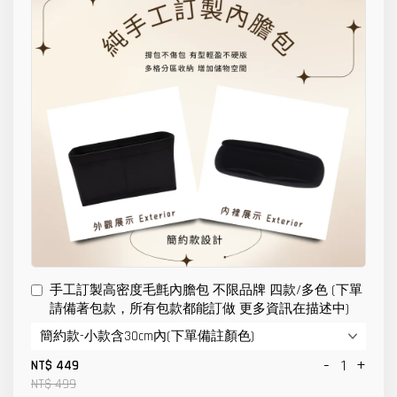
手工訂製高密度毛氈內膽包 不限品牌 四款/多色 (下單
請備著包款，所有包款都能訂做 更多資訊在描述中)
-
+
NT$ 449
NT$ 499