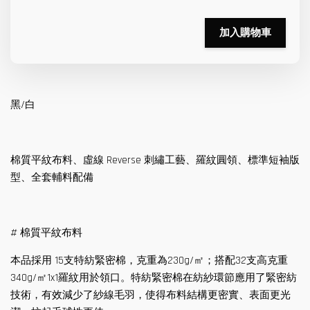
加入購物車
黑/白
棉質平紋布料、虛線 Reverse 刺繡工藝、羅紋圓領、標準短袖版
型、全套輔料配備
# 棉質平紋布料
本品採用 15支特紡緊密棉，克重為230g/㎡；搭配32支高克重
340g/㎡1x1羅紋用於領口。特紡緊密棉在紡紗環節應用了緊密紡
技術，有效減少了紗線毛羽，使得布料結構更密實、表面更光