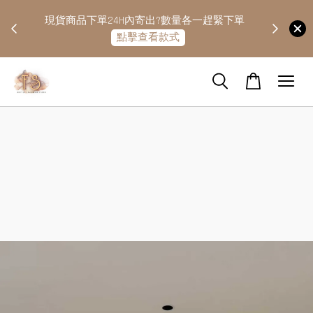
快隔天
現貨商品下單24H內寄出?數量各一趕緊下單
點擊查看款式