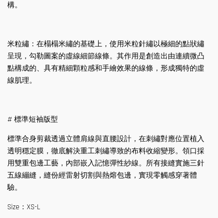
構。
米粒繡：在榻榻米繡的基礎上，使用米粒針繡以極細的點狀繡
呈現，勾勒圖案的虛線細節線條。其作用是創造出由連續微凸
點構成的、具有精細顆粒感和手繪效果的線條，形成獨特的虛
線肌理。
# 標準短袖版型
標準合身剪裁透過立體肩線與直腰設計，在刺繡對應位置植入
透明穩定膜，徹底解決重工刺繡導致的布料收縮變形。領口採
用雙重包邊工藝，內部嵌入記憶彈性紗線。所有接縫實施三針
五線繃縫，縫份經雷射切割與熱熔包邊，實現零觸感穿著體
驗。
Size：XS-L