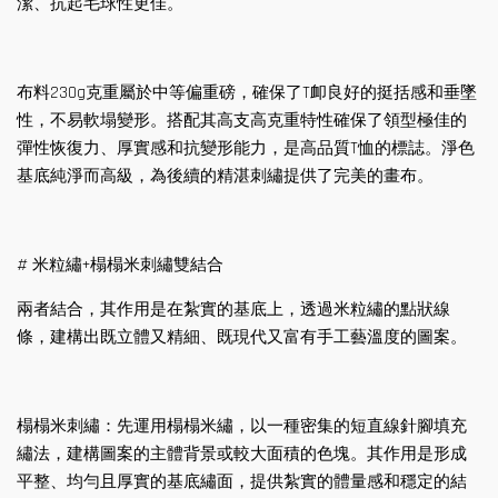
潔、抗起毛球性更佳。
布料230g克重屬於中等偏重磅，確保了T卹良好的挺括感和垂墜
性，不易軟塌變形。搭配其高支高克重特性確保了領型極佳的
彈性恢復力、厚實感和抗變形能力，是高品質T恤的標誌。淨色
基底純淨而高級，為後續的精湛刺繡提供了完美的畫布。
# 米粒繡+榻榻米刺繡雙結合
兩者結合，其作用是在紮實的基底上，透過米粒繡的點狀線
條，建構出既立體又精細、既現代又富有手工藝溫度的圖案。
榻榻米刺繡：先運用榻榻米繡，以一種密集的短直線針腳填充
繡法，建構圖案的主體背景或較大面積的色塊。其作用是形成
平整、均勻且厚實的基底繡面，提供紮實的體量感和穩定的結