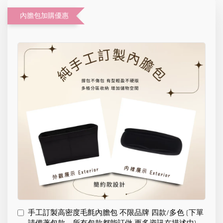
內膽包加購優惠
手工訂製高密度毛氈內膽包 不限品牌 四款/多色 (下單