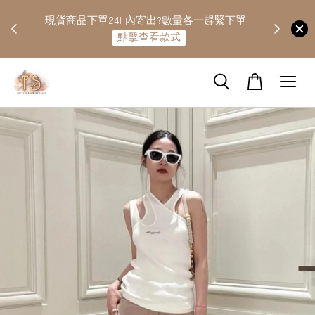
快隔天
現貨商品下單24H內寄出?數量各一趕緊下單
點擊查看款式