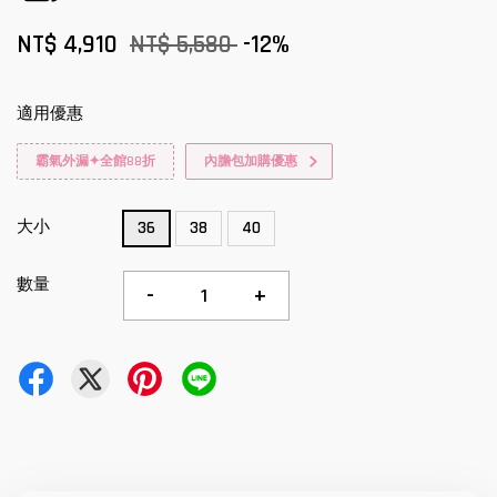
NT$ 4,910
NT$ 5,580
-12%
適用優惠
霸氣外漏✦全館88折
內膽包加購優惠
大小
36
38
40
數量
-
+