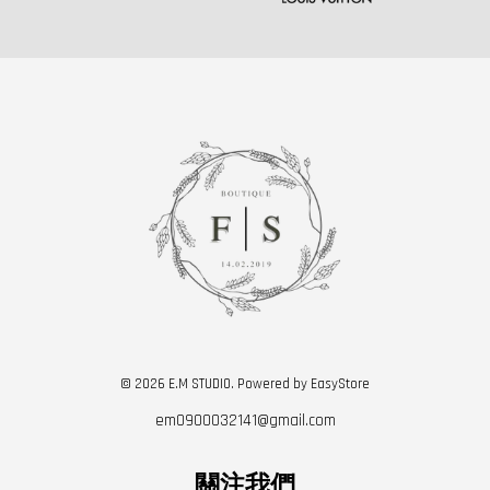
© 2026 E.M STUDIO. Powered by
EasyStore
em0900032141@gmail.com
關注我們