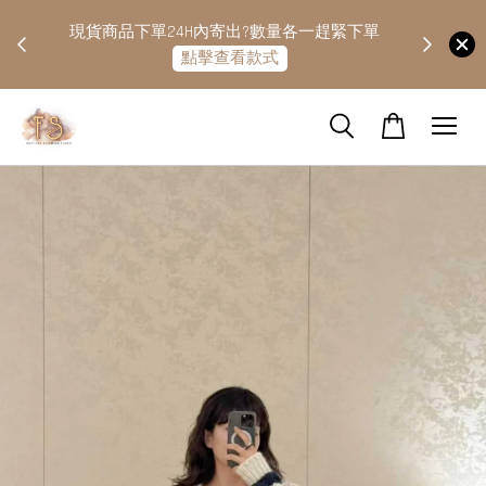
快隔天
現貨商品下單24H內寄出?數量各一趕緊下單
點擊查看款式