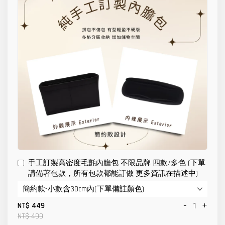
手工訂製高密度毛氈內膽包 不限品牌 四款/多色 (下單
請備著包款，所有包款都能訂做 更多資訊在描述中)
-
+
NT$ 449
NT$ 499