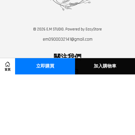
© 2026 E.M STUDIO. Powered by
EasyStore
em0900032141@gmail.com
關注我們
立即購買
加入購物車
首頁
Instagram
Line
Visa
Master
American
JCB
Express