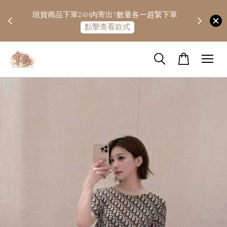
快隔天
現貨商品下單24H內寄出?數量各一趕緊下單
點擊查看款式