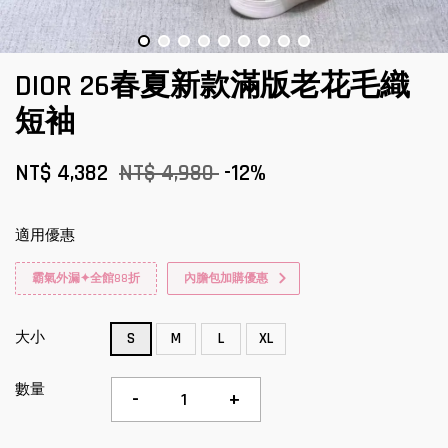
DIOR 26春夏新款滿版老花毛織
短袖
NT$ 4,382
NT$ 4,980
-12%
適用優惠
霸氣外漏✦全館88折
內膽包加購優惠
大小
S
M
L
XL
數量
-
+