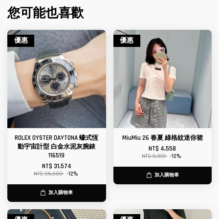
您可能也喜歡
優惠
優惠
ROLEX OYSTER DAYTONA 蠔式恆
MiuMiu 26 春夏 綠格紋迷你裙
動宇宙計型 白金水泥灰腕錶
NT$ 4,558
116519
NT$ 5,180
-12%
NT$ 31,574
NT$ 35,880
-12%
加入購物車
加入購物車