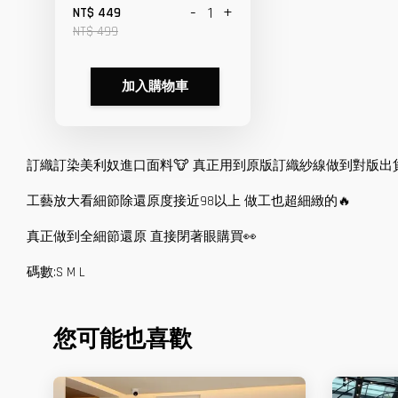
-
+
NT$ 449
NT$ 499
加入購物車
訂織訂染美利奴進口面料🐮 真正用到原版訂織紗線做到對版出貨
工藝放大看細節除還原度接近98以上 做工也超細緻的🔥
真正做到全細節還原 直接閉著眼購買👀
碼數:S M L
您可能也喜歡