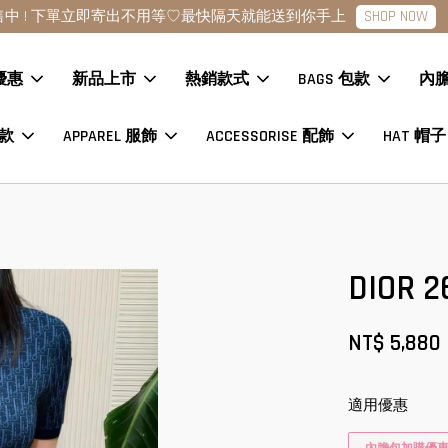
SHOP N
貨熱售中 ! 下單立即寄出不用等♡最快隔天就能送到你手上
優惠
新品上市
熱銷款式
BAGS 包款
內
鞋款
APPAREL 服飾
ACCESSORISE 配飾
HAT 帽子
DIO
NT$ 5,880
適用優惠