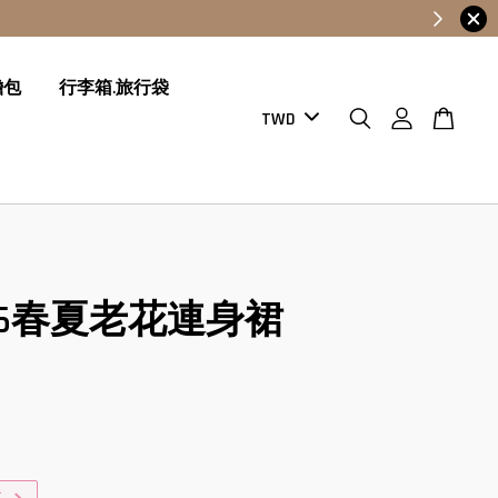
OW
膽包
行李箱.旅行袋
R 26春夏老花連身裙