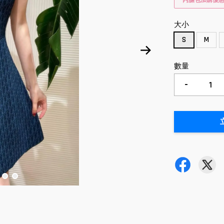
內膽包加購優
大小
S
M
數量
-