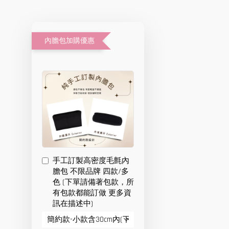
內膽包加購優惠
手工訂製高密度毛氈內
膽包 不限品牌 四款/多
色 (下單請備著包款，所
有包款都能訂做 更多資
訊在描述中)