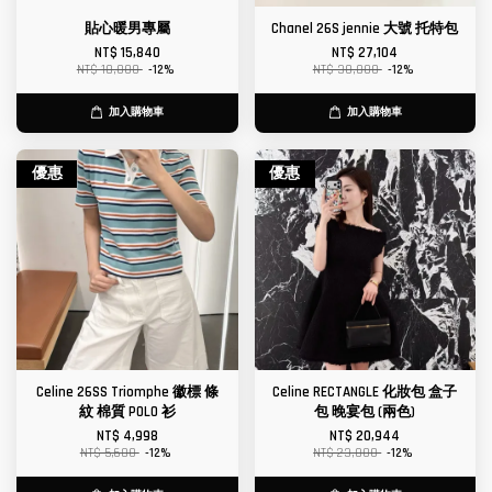
貼心暖男專屬
Chanel 26S jennie 大號 托特包
NT$ 15,840
NT$ 27,104
NT$ 18,000
-12%
NT$ 30,800
-12%
加入購物車
加入購物車
優惠
優惠
Celine 26SS Triomphe 徽標 條
Celine RECTANGLE 化妝包 盒子
紋 棉質 POLO 衫
包 晚宴包 (兩色)
NT$ 4,998
NT$ 20,944
NT$ 5,680
-12%
NT$ 23,800
-12%