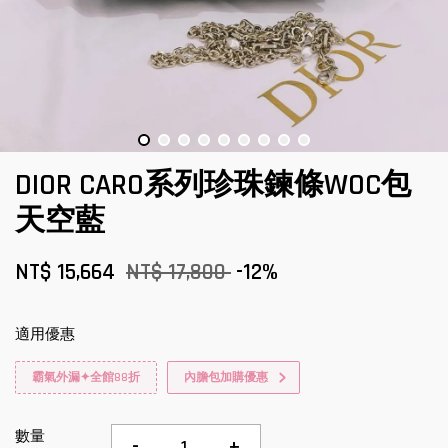
DIOR CARO系列珍珠鍊條WOC包
天空藍
NT$ 15,664
NT$ 17,800
-12%
適用優惠
霸氣外漏✦全館88折
內膽包加購優惠
數量
-
+