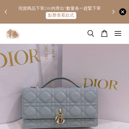
快隔天
現貨商品下單24H內寄出?數量各一趕緊下單
點擊查看款式