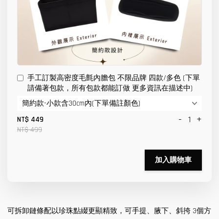
手工訂製高密度毛氈內膽包 不限品牌 四款/多色 (下單
請備著包款，所有包款都能訂做 更多資訊在描述中)
-
+
NT$ 449
NT$ 499
加入購物車
可拆卸鏈條配以珍珠點綴更顯精致，可手提、腋下、斜挎 3個方