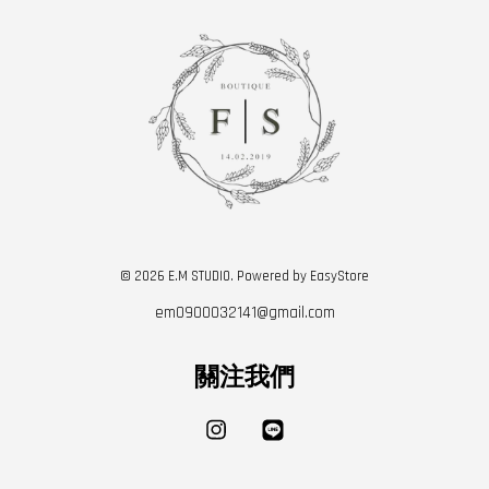
© 2026 E.M STUDIO. Powered by
EasyStore
em0900032141@gmail.com
關注我們
Instagram
Line