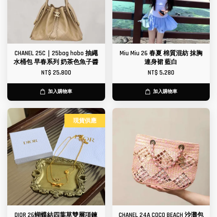
CHANEL 25C｜25bag hobo 抽繩
Miu Miu 26 春夏 棉質混紡 抹胸
水桶包 早春系列 奶茶色魚子醬
連身裙 藍白
NT$ 25,800
NT$ 5,280
加入購物車
加入購物車
現貨供應
DIOR 26蝴蝶結四葉草雙層項鍊
CHANEL 24A COCO BEACH 沙灘包