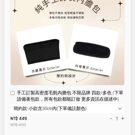
手工訂製高密度毛氈內膽包 不限品牌 四款/多色 (下單
請備著包款，所有包款都能訂做 更多資訊在描述中)
-
+
NT$ 449
NT$ 499