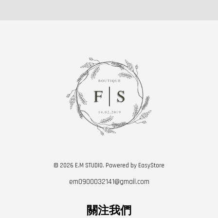
© 2026 E.M STUDIO. Powered by
EasyStore
em0900032141@gmail.com
關注我們