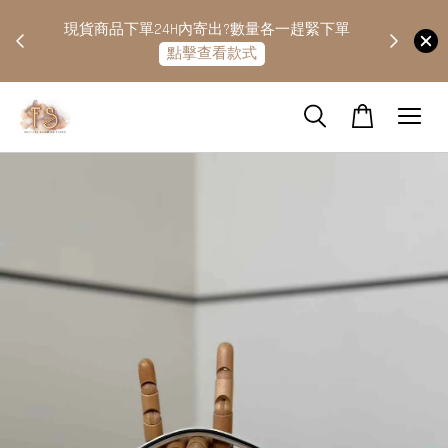
快隔天
現貨商品下單24H內寄出?數量各一趕緊下單
點擊查看款式