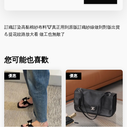
訂織訂染高黏棉紗布料🐮真正用到原版訂織紗線做到對版出貨
💪提花紋路放大看 做工也無敵了
您可能也喜歡
優惠
優惠