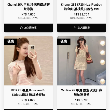
Chanel 26A 早秋 珍珠蝴蝶結夾
Chanel 26B CF20 Maxi Flapbag
趾涼拖
淡金釦 荔枝紋口蓋包 MINI
NT$ 4,030
NT$ 22,704
NT$ 4,580
-12%
NT$ 25,800
-12%
加入購物車
加入購物車
優惠
優惠
DIOR 26 春夏 Dioriviera D-
Miu Miu 26 春夏 鏤空玫瑰針織
Stripes條紋 羅紋邊短袖
無袖連身裙
NT$ 4,822
NT$ 5,790
NT$ 5,480
-12%
NT$ 6,580
-12%