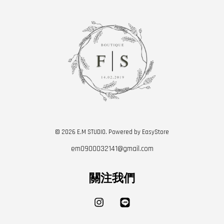
© 2026 E.M STUDIO. Powered by
EasyStore
em0900032141@gmail.com
關注我們
Instagram
Line