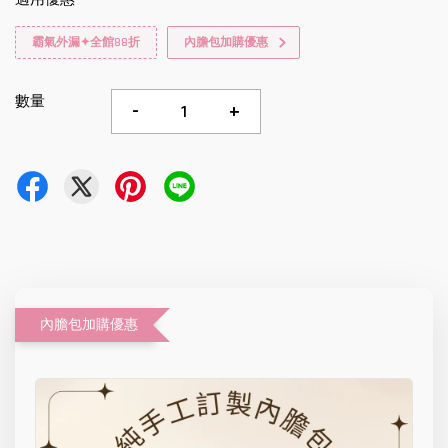
霸氣外漏✦全館88折
內膽包加購優惠
數量
-
+
內膽包加購優惠