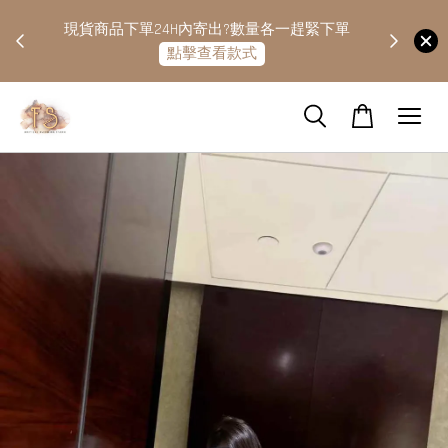
快隔天
現貨商品下單24H內寄出?數量各一趕緊下單
點擊查看款式