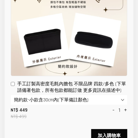
手工訂製高密度毛氈內膽包 不限品牌 四款/多色 (下單
請備著包款，所有包款都能訂做 更多資訊在描述中)
-
+
NT$ 449
NT$ 499
加入購物車