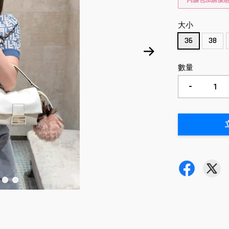
內膽包加購優
大小
36
38
數量
-