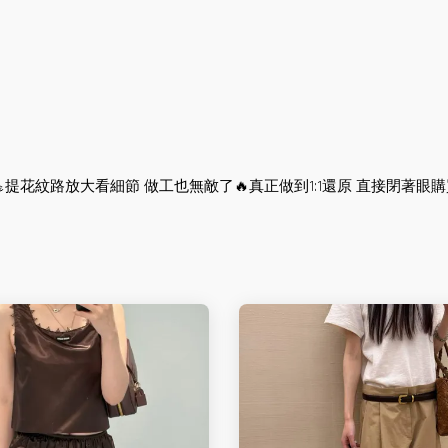
路放大看細節 做工也無敵了🔥真正做到1:1還原 直接閉著眼購買👀碼