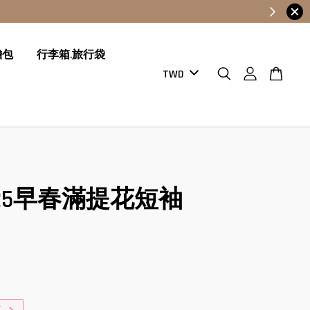
膽包
行李箱.旅行袋
i 25早春滿提花短袖