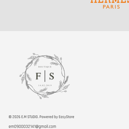
© 2026 E.M STUDIO. Powered by
EasyStore
em0900032141@gmail.com