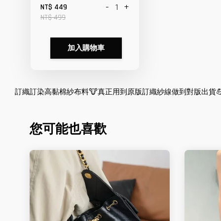
-
+
NT$ 449
NT$ 499
加入購物車
訂織訂染高黏棉紗布料🐮真正用到原版訂織紗線做到對版出貨💪提花紋
您可能也喜歡