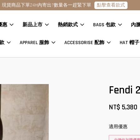
點擊查看款式
現貨商品下單24H內寄出?數量各一趕緊下單
優惠
新品上市
熱銷款式
BAGS 包款
內
鞋款
APPAREL 服飾
ACCESSORISE 配飾
HAT 帽子
Fend
NT$ 5,380
適用優惠