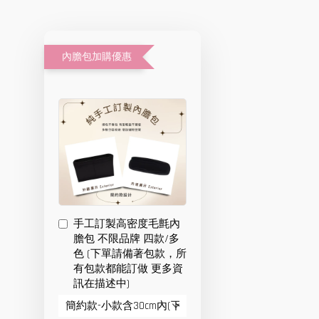
內膽包加購優惠
手工訂製高密度毛氈內
膽包 不限品牌 四款/多
色 (下單請備著包款，所
有包款都能訂做 更多資
訊在描述中)