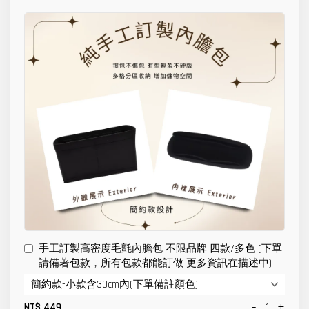
手工訂製高密度毛氈內膽包 不限品牌 四款/多色 (下單
請備著包款，所有包款都能訂做 更多資訊在描述中)
-
+
NT$ 449