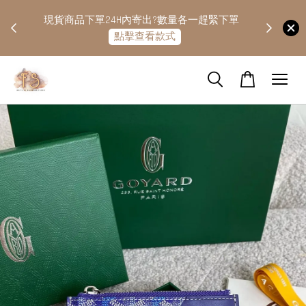
快隔天
現貨商品下單24H內寄出?數量各一趕緊下單
點擊查看款式