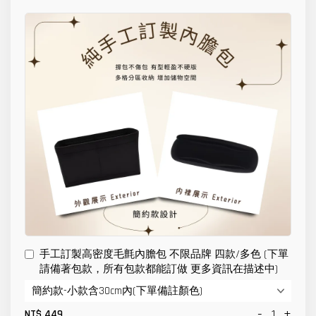
手工訂製高密度毛氈內膽包 不限品牌 四款/多色 (下單
請備著包款，所有包款都能訂做 更多資訊在描述中)
-
+
NT$ 449