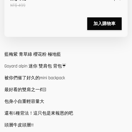
NT$ 499
加入購物車
藍梅紫 青草綠 櫻花粉 極地藍
Goyard alpin 迷你 雙肩包 背包☔️
被你們催了好久的mini backpack
最好看的雙肩之一💃🏻
包身小自重輕容量大
還有6種背法！這只包是來報恩的吧
頭層牛皮頭層!!!