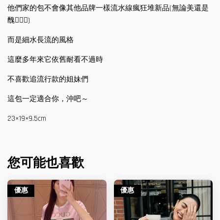
他們家的包不會像其他品牌一樣流水線瘋狂堆新品(無論美還是
醜🤦🏻‍♀️)
而是細水長流的風格
這麼多年來它依舊耐看不過時
不喜歡追流行款的姐妹們
這包一定適合你，沖吧～
23×19×9.5cm
您可能也喜歡
優惠
優惠