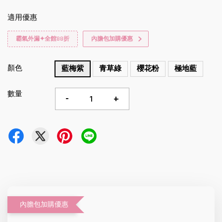
適用優惠
霸氣外漏✦全館88折
內膽包加購優惠
顏色
藍梅紫
青草綠
櫻花粉
極地藍
數量
-
+
內膽包加購優惠