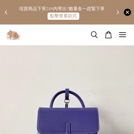
快隔天
現貨商品下單24H內寄出?數量各一趕緊下單
點擊查看款式