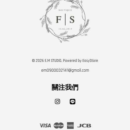
© 2026 E.M STUDIO. Powered by
EasyStore
em0900032141@gmail.com
關注我們
Instagram
Line
Visa
Master
American
JCB