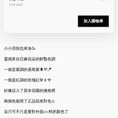
NT$ 499
加入購物車
小小貝殼也來洛🥳
靈感來自亞麻花朵的鮮豔色調
一個是紫調的鳶尾紫🪻💜🪁
一個是紅調的玫瑰紅🌺🌷🌹
好像誤入了莫奈花園的擁抱裡
兩個色都買了正品回來對色⚠️
這只可不只是要對外面pvc料的顏色了