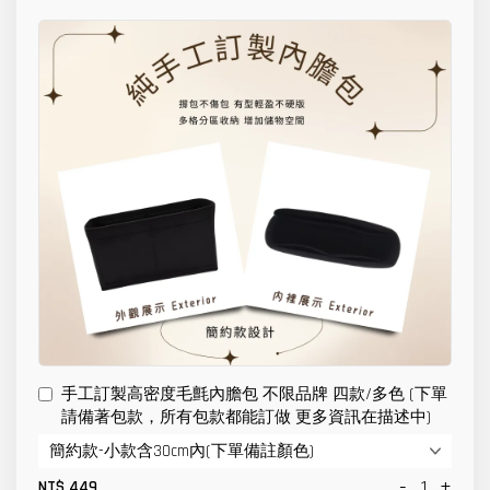
手工訂製高密度毛氈內膽包 不限品牌 四款/多色 (下單
請備著包款，所有包款都能訂做 更多資訊在描述中)
-
+
NT$ 449