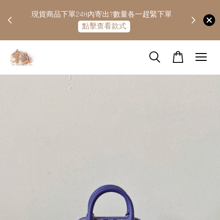
快隔天
現貨商品下單24H內寄出?數量各一趕緊下單
點擊查看款式