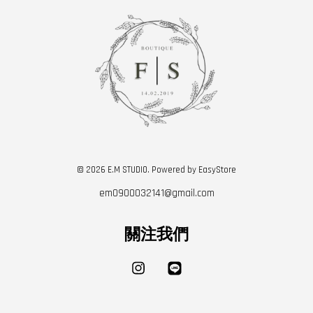
© 2026 E.M STUDIO. Powered by
EasyStore
em0900032141@gmail.com
關注我們
Instagram
Line