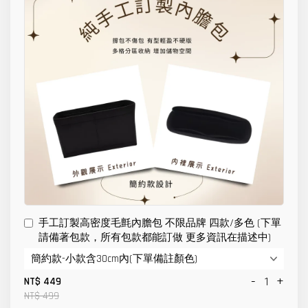
手工訂製高密度毛氈內膽包 不限品牌 四款/多色 (下單
請備著包款，所有包款都能訂做 更多資訊在描述中)
-
+
NT$ 449
NT$ 499