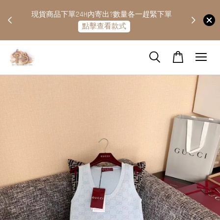
快隔天
現貨商品下單24H內寄出?數量各一趕緊下單
點擊查看款式