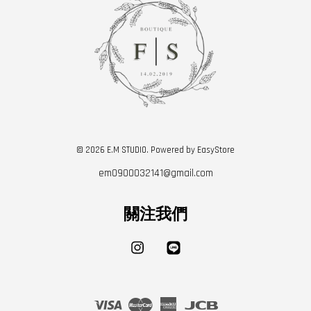
© 2026 E.M STUDIO. Powered by
EasyStore
em0900032141@gmail.com
關注我們
Instagram
Line
Visa
Master
American
JCB