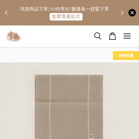
快隔天
現貨商品下單24H內寄出?數量各一趕緊下單
點擊查看款式
現貨供應