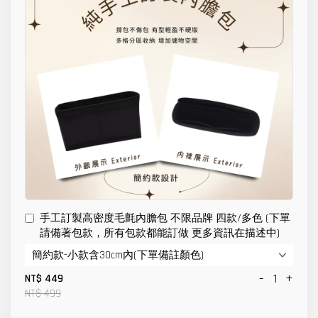
手工訂製高密度毛氈內膽包 不限品牌 四款/多色 (下單
請備著包款，所有包款都能訂做 更多資訊在描述中)
-
+
NT$ 449
NT$ 499