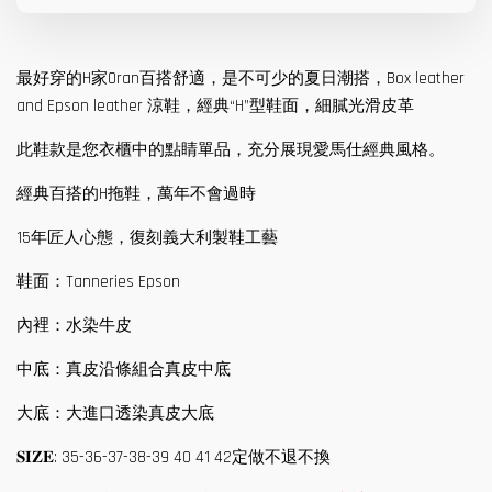
最好穿的H家Oran百搭舒適，是不可少的夏日潮搭，Box leather
and Epson leather 涼鞋，經典“H”型鞋面，細膩光滑皮革
此鞋款是您衣櫃中的點睛單品，充分展現愛馬仕經典風格。
經典百搭的H拖鞋，萬年不會過時
15年匠人心態，復刻義大利製鞋工藝
鞋面：Tanneries Epson
內裡：水染牛皮
中底：真皮沿條組合真皮中底
大底：大進口透染真皮大底
𝐒𝐈𝐙𝐄: 35-36-37-38-39 40 41 42定做不退不換