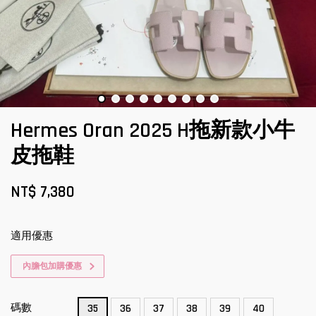
Hermes Oran 2025 H拖新款小牛
皮拖鞋
NT$ 7,380
適用優惠
內膽包加購優惠
碼數
35
36
37
38
39
40