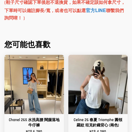
(鞋子尺寸確認下單後恕不退換貨，如果不確定該如何拿尺寸，
官方LINE
下單時可以備註腳長/寬，或者也可以點選
聯繫我們
詢問唷！ )
您可能也喜歡
Chanel 26S 水洗高腰 闊腿落地
Celine 26 春夏 Triomphe 圓領
牛仔褲
羅紋 坦克針織背心 (兩色)
NT$ 6,780
NT$ 4,280