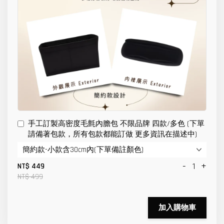
手工訂製高密度毛氈內膽包 不限品牌 四款/多色 (下單
請備著包款，所有包款都能訂做 更多資訊在描述中)
-
+
NT$ 449
NT$ 499
加入購物車