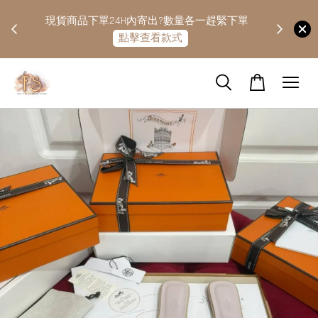
快隔天
現貨商品下單24H內寄出?數量各一趕緊下單
點擊查看款式