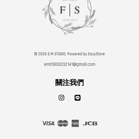
© 2026 E.M STUDIO. Powered by
EasyStore
em0900032141@gmail.com
關注我們
Instagram
Line
Visa
Master
American
JCB
Express