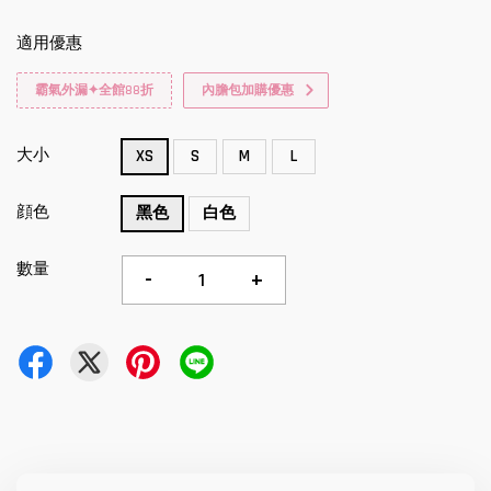
適用優惠
霸氣外漏✦全館88折
內膽包加購優惠
大小
XS
S
M
L
顔色
黑色
白色
數量
-
+