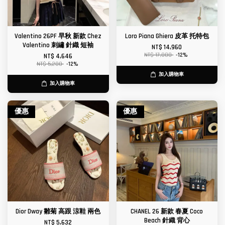
Valentino 26PF 早秋 新款 Chez
Loro Piana Ghiera 皮革 托特包
Valentino 刺繡 針織 短袖
NT$ 14,960
NT$ 17,000
-12%
NT$ 4,646
NT$ 5,280
-12%
加入購物車
加入購物車
優惠
優惠
Dior Dway 雛菊 高跟 涼鞋 兩色
CHANEL 26 新款 春夏 Coco
Beach 針織 背心
NT$ 5,632