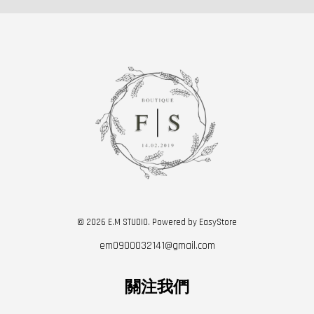
© 2026 E.M STUDIO. Powered by
EasyStore
em0900032141@gmail.com
關注我們