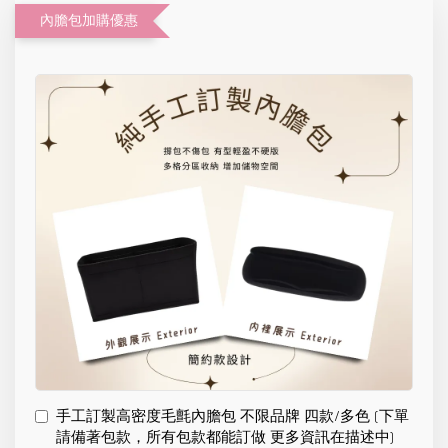
內膽包加購優惠
手工訂製高密度毛氈內膽包 不限品牌 四款/多色 (下單
請備著包款，所有包款都能訂做 更多資訊在描述中)