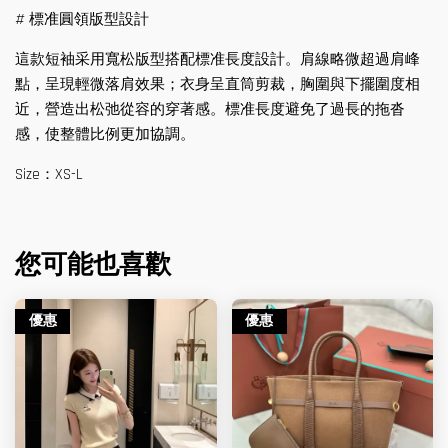
# 標准圓領版型設計
這款短袖采用寬松版型搭配標准長度設計。肩線略微超過肩峰
點，呈現輕微落肩效果；衣身呈直筒剪裁，胸圍與下擺圍度相
近，營造出松弛從容的穿著感。標准長度避免了過長的拖沓
感，使整體比例更加協調。
Size：XS-L
您可能也喜歡
優惠
優惠