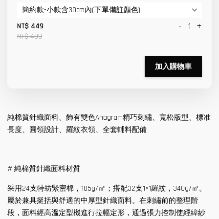
-
+
NT$ 449
NT$ 499
加入購物車
純棉質針織面料、飾有雙色Anagram精巧刺繡、寬松版型、標准
長度、圓領設計、羅紋衣領、全套輔料配備
# 純棉質針織面料材質
采用24支特紡緊密棉，185g/㎡；搭配32支1×1羅紋，340g/㎡。
屬於兼具挺括與舒適的中厚型針織面料。在刺繡前的整理階
段，面料經高溫定型機進行拉幅定形，通過張力控制使經緯紗