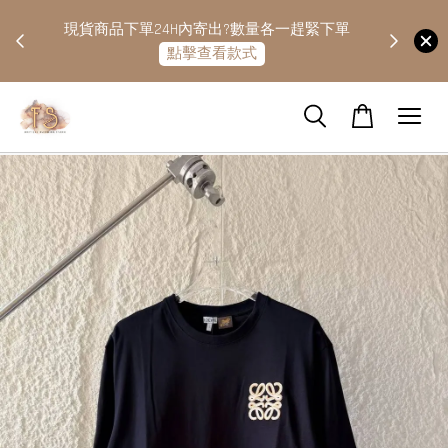
快隔天
現貨商品下單24H內寄出?數量各一趕緊下單
點擊查看款式