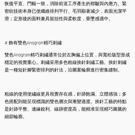
恢復平直、門幅一致，消除前道工序產生的褶皺與內應力。緊
密紡技術本身已使纖維排列平行、毛羽顯著減少，表面光潔平
滑；定形後的面料兼具挺括性與柔軟度，垂墜感適中。
# 飾有雙色Anagram精巧刺繡
雙色Anagram精巧刺繡通常位於左胸偏上位置，與寬松版型形成
穩定的視覺重心。刺繡采用多色粗線挨針刺繡工藝。挨針刺繡
是一種短針腳緊密排列的針法，沿圖案輪廓進行密集縫制。
粗線的使用使繡線更具視覺存在感，針跡飽滿、立體感強；多
色搭配則能呈現標識的雙色層次與漸變過渡。挨針工藝的特點
是針跡平整、邊緣銳利、線跡密度高，能精准呈現精巧圖騰的
細節輪廓。