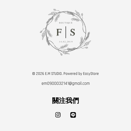
© 2026 E.M STUDIO. Powered by
EasyStore
em0900032141@gmail.com
關注我們
Instagram
Line