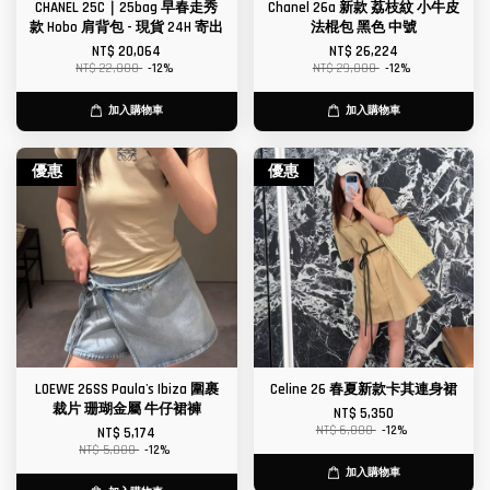
CHANEL 25C｜25bag 早春走秀
Chanel 26a 新款 荔枝紋 小牛皮
款 Hobo 肩背包 - 現貨 24H 寄出
法棍包 黑色 中號
NT$ 20,064
NT$ 26,224
NT$ 22,800
-12%
NT$ 29,800
-12%
加入購物車
加入購物車
優惠
優惠
LOEWE 26SS Paula's Ibiza 圍裹
Celine 26 春夏新款卡其連身裙
裁片 珊瑚金屬 牛仔裙褲
NT$ 5,350
NT$ 6,080
-12%
NT$ 5,174
NT$ 5,880
-12%
加入購物車