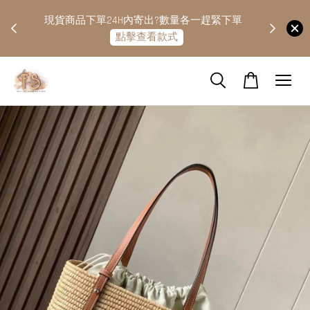
快隔天
現貨商品下單24H內寄出?數量各一趕緊下單
點擊查看款式