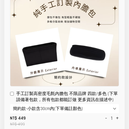
手工訂製高密度毛氈內膽包 不限品牌 四款/多色 (下單
請備著包款，所有包款都能訂做 更多資訊在描述中)
-
+
NT$ 449
NT$ 499