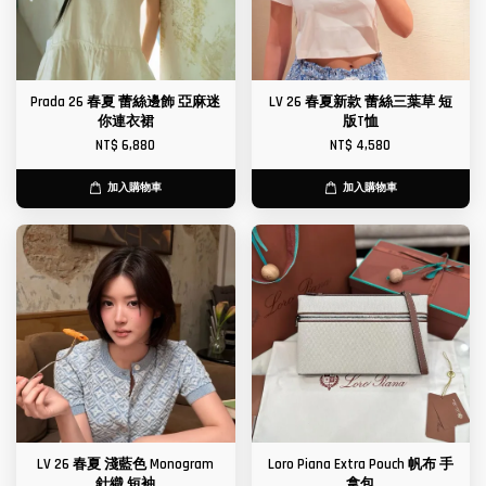
Prada 26 春夏 蕾絲邊飾 亞麻迷
LV 26 春夏新款 蕾絲三葉草 短
你連衣裙
版T恤
NT$ 6,880
NT$ 4,580
加入購物車
加入購物車
LV 26 春夏 淺藍色 Monogram
Loro Piana Extra Pouch 帆布 手
針織 短袖
拿包