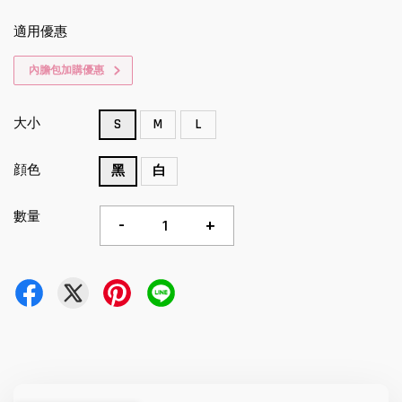
適用優惠
內膽包加購優惠
大小
S
M
L
顔色
黑
白
數量
-
+