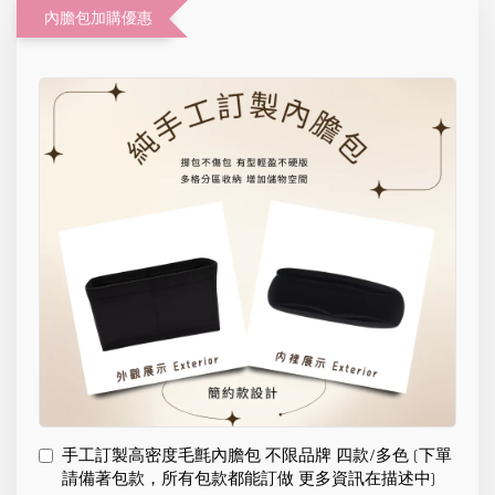
內膽包加購優惠
手工訂製高密度毛氈內膽包 不限品牌 四款/多色 (下單
請備著包款，所有包款都能訂做 更多資訊在描述中)