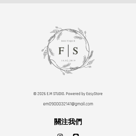
© 2026 E.M STUDIO. Powered by
EasyStore
em0900032141@gmail.com
關注我們
Instagram
Line