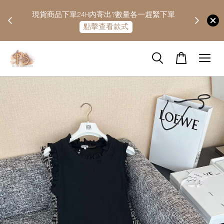
快隔天
現貨商品下單24H內寄出?數量各一趕緊下單
點擊查看款式