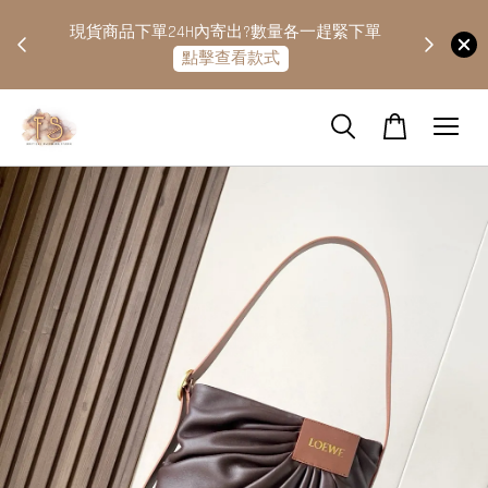
快隔天
現貨商品下單24H內寄出?數量各一趕緊下單
點擊查看款式