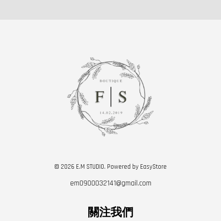
© 2026 E.M STUDIO. Powered by
EasyStore
em0900032141@gmail.com
關注我們