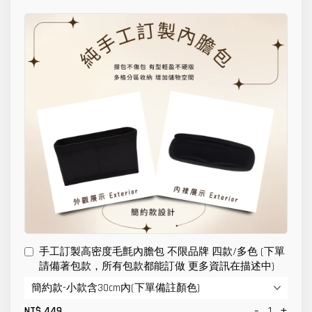
手工訂製高密度毛氈內膽包 不限品牌 四款/多色 (下單
請備著包款，所有包款都能訂做 更多資訊在描述中)
-
+
NT$ 449